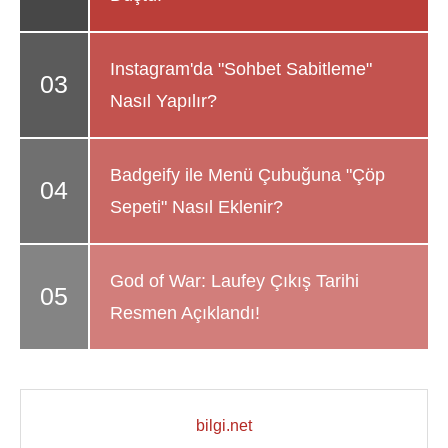
Instagram'da "Sohbet Sabitleme"
Nasıl Yapılır?
Badgeify ile Menü Çubuğuna "Çöp
Sepeti" Nasıl Eklenir?
God of War: Laufey Çıkış Tarihi
Resmen Açıklandı!
bilgi.net