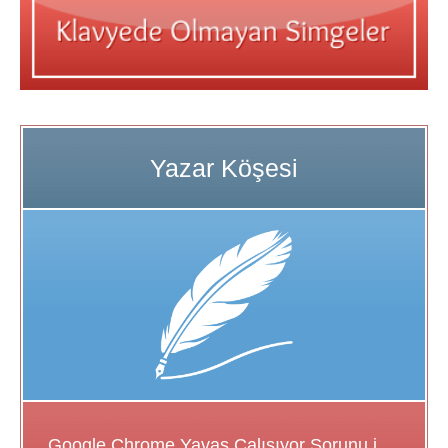
Google Chrome Yavaş Çalışıyor Sorunu için Çözüm Önerileri