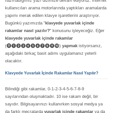
hazırladığımız yazı dizimize devam ediyoruz. İnternet
kullanıcıları arama motorlarında yaptıkları aramalarda
yapımı merak edilen klavye
işaretlerini araştırıyor.
Bugünkü yazımızda "
klavyede yuvarlak içinde
rakamlar nasıl yazılır?
" konusunu işleyeceğiz. Eğer
klavyede yuvarlak içinde rakamlar
(⓿❶❷❸❹❺❻❼❽❾❿)
yapmak
istiyorsanız,
aşağıdaki birkaç basit adımı uygulamanız yeterli
olacaktır.
Klavyede Yuvarlak İçinde Rakamlar Nasıl Yapılır?
Bilindiği gibi rakamlar, 0-1-2-3-4-5-6-7-8-9
sayılarından oluşmaktadır. 10 ise rakam değil, bir
sayıdır. Bilgisayarınızı kullanırken sosyal medya ya
da farklı mecralarda
yuvarlak içinde rakamlar
ya da