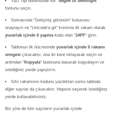
Yazı Tipi bölümünde ise "
Segoe UI Semilight
"
fontunu seçin.
Sonrasında "Gelişmiş görünüm" kutusunu
onaylayın ve "Unicode'a git" kısmına ilk rakam olarak
yuvarlak içinde 0 yapma
kodu olan "
24FF
" girin.
Tablonun ilk hücresinde
yuvarlak içinde 0 rakamı
simgesi
çıkacaktır, ona iki kere tıklayarak seçin ve
ardından "
Kopyala
" butonuna basarak kopyalayın ve
istediğiniz yerde yapıştırın.
Sıfır rakamının kodunu yazdıktan sonra tabloda
diğer sayılar da çıkacaktır. Hepsini seçerek istediğiniz
yerde kullanabilirsiniz.
Biz yine de tüm sayıların yuvarlak içinde