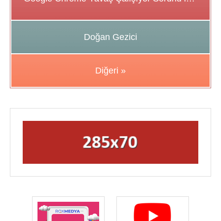
Doğan Gezici
Diğeri »