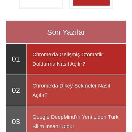
Chrome'da Gelişmiş Otomatik
Doldurma Nasıl Açılır?
Chrome'da Dikey Sekmeler Nasıl
Açılır?
Google DeepMind'ın Yeni Lideri Türk
Bilim İnsanı Oldu!