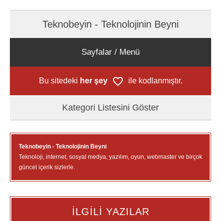
Teknobeyin - Teknolojinin Beyni
Sayfalar / Menü
Bu sitedeki
her şey
ile kodlanmıştır.
Kategori Listesini Göster
Teknobeyin - Teknolojinin Beyni
Teknoloji, internet, sosyal medya, yazılım, oyun, webmaster ve birçok
güncel içerik sizlerle.
İLGİLİ YAZILAR