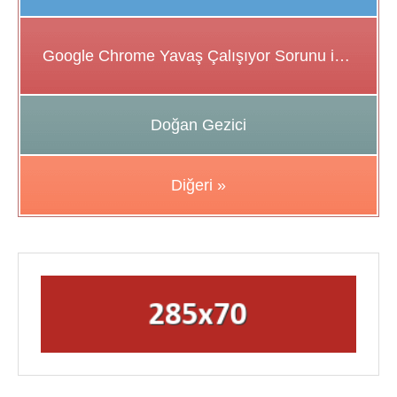
Google Chrome Yavaş Çalışıyor Sorunu için Çözüm Önerileri
Doğan Gezici
Diğeri »