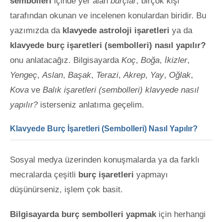
sembolleri
içinde yer alan
burçlar
, birçok kişi
tarafından okunan ve incelenen konulardan biridir. Bu
yazımızda da
klavyede
astroloji işaretleri
ya da
klavyede burç işaretleri (sembolleri) nasıl yapılır?
onu anlatacağız. Bilgisayarda
Koç
,
Boğa
,
İkizler
,
Yengeç
,
Aslan
,
Başak
,
Terazi
,
Akrep
,
Yay
,
Oğlak
,
Kova
ve
Balık işaretleri (sembolleri) klavyede nasıl
yapılır?
isterseniz anlatıma geçelim.
Klavyede Burç İşaretleri (Sembolleri) Nasıl Yapılır?
Sosyal medya üzerinden konuşmalarda ya da farklı
mecralarda çeşitli
burç işaretleri
yapmayı
düşünürseniz, işlem çok basit.
Bilgisayarda burç sembolleri yapmak
için herhangi