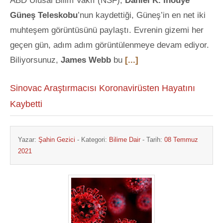
ABD Ulusal Bilim Vakfı (NSF),
Daniel K. Inouye
Güneş Teleskobu
’nun kaydettiği, Güneş’in en net iki
muhteşem görüntüsünü paylaştı. Evrenin gizemi her
geçen gün, adım adım görüntülenmeye devam ediyor.
Biliyorsunuz,
James Webb
bu
[...]
Sinovac Araştırmacısı Koronavirüsten Hayatını
Kaybetti
Yazar:
Şahin Gezici
- Kategori:
Bilime Dair
- Tarih:
08 Temmuz
2021