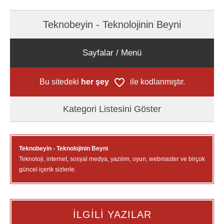
Teknobeyin - Teknolojinin Beyni
Sayfalar / Menü
Bu sitedeki
her şey
ile kodlanmıştır.
Kategori Listesini Göster
Teknobeyin - Teknolojinin Beyni
Teknoloji, internet, sosyal medya, yazılım, oyun, webmaster ve birçok
güncel içerik sizlerle.
İLGİLİ YAZILAR