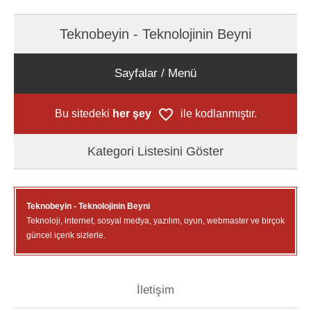
Teknobeyin - Teknolojinin Beyni
Sayfalar / Menü
Bu sitedeki
her şey
ile kodlanmıştır.
Kategori Listesini Göster
Teknobeyin - Teknolojinin Beyni
Teknoloji, internet, sosyal medya, yazılım, oyun, webmaster ve birçok
güncel içerik sizlerle.
İletişim