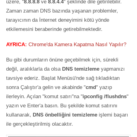
üzere, "
8.8.8.8
ve
8.8.4.4
" şeklinde dile getirilebilir.
Zaman zaman DNS bazında yaşanan problemler,
tarayıcının da İnternet deneyimini kötü yönde
etkilemesini beraberinde getirebilmektedir.
AYRICA:
Chrome'da Kamera Kapatma Nasıl Yapılır?
Bu gibi durumların önüne geçebilmek için, sürekli
değil, aralıklarla da olsa
DNS temizleme
yapmanızı
tavsiye ederiz. Başlat Menüsü'nde sağ tıkladıktan
sonra Çalıştır'a gelin ve akabinde "
cmd
" yazıp
ilerleyin. Açılan "komut satırı"na "
ipconfig /flushdns
"
yazın ve Enter'a basın. Bu şekilde komut satırını
kullanarak,
DNS önbelliğini temizleme
işlemi başarı
ile gerçekleştirilmiş olacaktır.