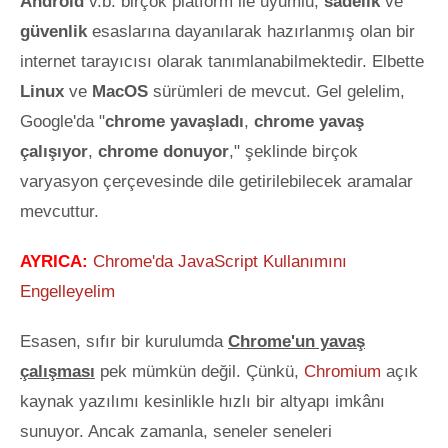
Android
v.b. birçok plâtform ile uyumlu,
sadelik
ve
güvenlik
esaslarına dayanılarak hazırlanmış olan bir
internet tarayıcısı olarak
tanımlanabilmektedir. Elbette
Linux
ve
MacOS
sürümleri de mevcut. Gel gelelim,
Google'da "
chrome yavaşladı
,
chrome yavaş
çalışıyor
,
chrome donuyor
," şeklinde birçok
varyasyon çerçevesinde dile getirilebilecek aramalar
mevcuttur.
AYRICA:
Chrome'da JavaScript Kullanımını
Engelleyelim
Esasen, sıfır bir kurulumda
Chrome'un yavaş
çalışması
pek mümkün değil. Çünkü,
Chromium
açık
kaynak yazılımı kesinlikle hızlı bir altyapı imkânı
sunuyor. Ancak zamanla, seneler seneleri