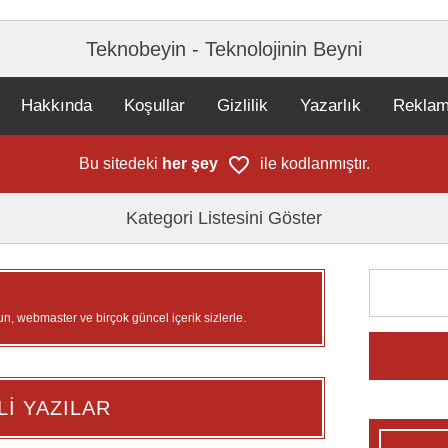
Teknobeyin - Teknolojinin Beyni
Hakkında
Koşullar
Gizlilik
Yazarlık
Rekla
Bu sitedeki
her şey
ile kodlanmıştır.
Kategori Listesini Göster
un, webmaster ve birçok güncel içerik sizlerle.
Lİ YAZILAR