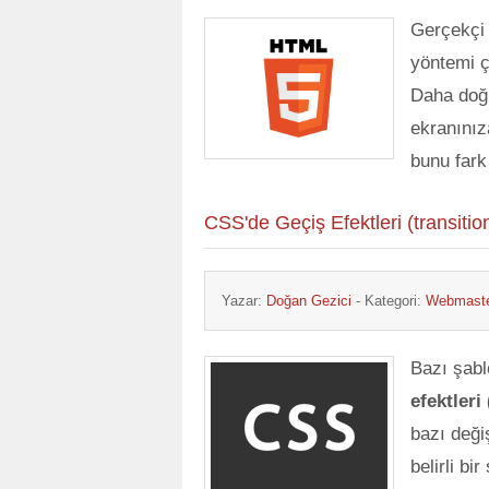
Gerçekçi 
yöntemi 
Daha doğr
ekranınız
bunu far
CSS'de Geçiş Efektleri (transitio
Yazar:
Doğan Gezici
- Kategori:
Webmaste
Bazı şabl
efektleri
bazı deği
belirli b