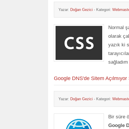
Yazar:
Doğan Gezici
- Kategori:
Webmaste
Normal şa
olarak ça
yazık ki 
tarayıcıl
sağladım
Google DNS'de Sitem Açılmıyor
Yazar:
Doğan Gezici
- Kategori:
Webmaste
Bir süre 
Google 