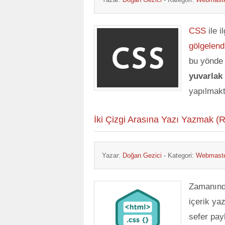
CSS
ile i
gölgelen
bu yönde 
yuvarlak
yapılmak
İki Çizgi Arasına Yazı Yazmak (
Yazar:
Doğan Gezici
- Kategori:
Webmaste
Zamanın
içerik ya
sefer pay