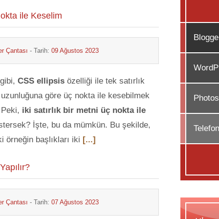
Nokta ile Keselim
Blogge
r Çantası
- Tarih:
09 Ağustos 2023
WordPr
 gibi,
CSS ellipsis
özelliği ile tek satırlık
, uzunluğuna göre üç nokta ile kesebilmek
Photos
Peki,
iki satırlık bir metni üç nokta ile
stersek? İşte, bu da mümkün. Bu şekilde,
Telefo
i örneğin başlıkları iki
[...]
Yapılır?
r Çantası
- Tarih:
07 Ağustos 2023