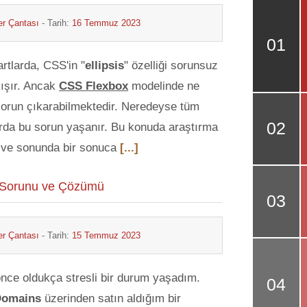
r Çantası
- Tarih:
16 Temmuz 2023
rtlarda, CSS'in "
ellipsis
" özelliği sorunsuz
lışır. Ancak
CSS Flexbox
modelinde ne
sorun çıkarabilmektedir. Neredeyse tüm
arda bu sorun yaşanır. Bu konuda araştırma
 ve sonunda bir sonuca
[...]
 Sorunu ve Çözümü
r Çantası
- Tarih:
15 Temmuz 2023
önce oldukça stresli bir durum yaşadım.
Domains
üzerinden satın aldığım bir