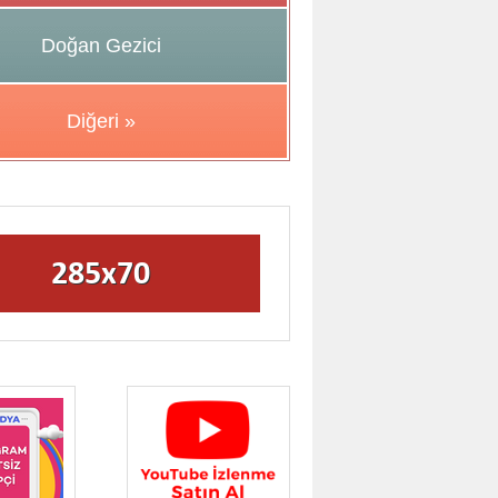
Doğan Gezici
Diğeri »