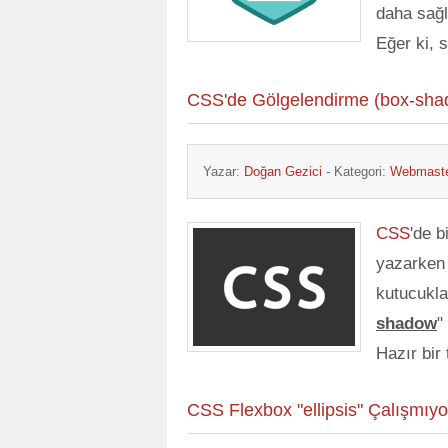
daha sağl
Eğer ki, 
CSS'de Gölgelendirme (box-shad
Yazar:
Doğan Gezici
- Kategori:
Webmaste
CSS
'de b
yazarken 
kutucukl
shadow
"
Hazır bir
CSS Flexbox "ellipsis" Çalışmı