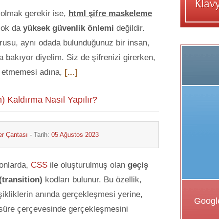
olmak gerekir ise,
html şifre maskeleme
çok da
yüksek güvenlik önlemi
değildir.
usu, aynı odada bulunduğunuz bir insan,
a bakıyor diyelim. Siz de şifrenizi girerken,
k etmemesi adına,
[...]
n) Kaldırma Nasıl Yapılır?
r Çantası
- Tarih:
05 Ağustos 2023
onlarda,
CSS
ile oluşturulmuş olan
geçiş
 (transition)
kodları bulunur. Bu özellik,
şikliklerin anında gerçekleşmesi yerine,
ir süre çerçevesinde gerçekleşmesini