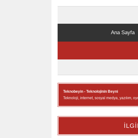
Ana Sayfa
Teknobeyin - Teknolojinin Beyni
Teknoloji, internet, sosyal medya, yazılım, oy
İLGİ