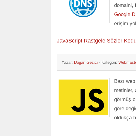
domaini, 
Google 
erişim yo
JavaScript Rastgele Sözler Kod
Yazar:
Doğan Gezici
- Kategori:
Webmaste
Bazı web 
metinler, 
görmüş ola
göre değiş
oldukça h