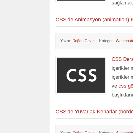
sağlamakt
CSS'de Animasyon (animation) Ka
Yazar:
Doğan Gezici
- Kategori:
Webmaste
CSS Ders
içerikler
içerikler
ve
css gö
başlıklar
CSS'de Yuvarlak Kenarlar (border
Yazar:
Doğan Gezici
- Kategori:
Webmaste