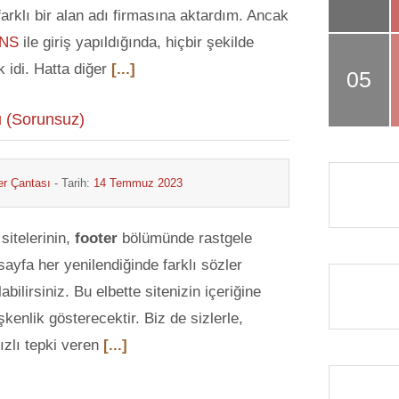
farklı bir alan adı firmasına aktardım. Ancak
DNS
ile giriş yapıldığında, hiçbir şekilde
k idi. Hatta diğer
[...]
u (Sorunsuz)
r Çantası
- Tarih:
14 Temmuz 2023
sitelerinin,
footer
bölümünde rastgele
sayfa her yenilendiğinde farklı sözler
bilirsiniz. Bu elbette sitenizin içeriğine
kenlik gösterecektir. Biz de sizlerle,
ızlı tepki veren
[...]