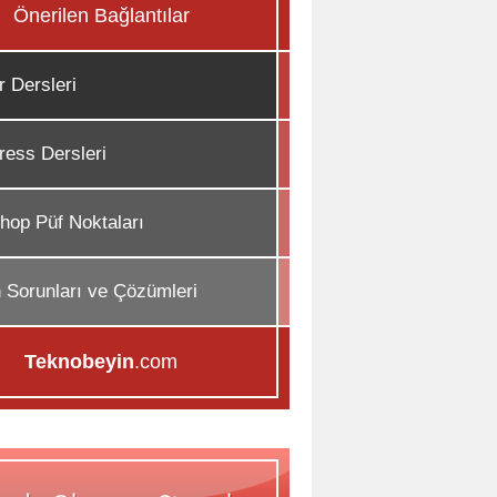
Önerilen Bağlantılar
r Dersleri
ess Dersleri
hop Püf Noktaları
n Sorunları ve Çözümleri
Teknobeyin
.com