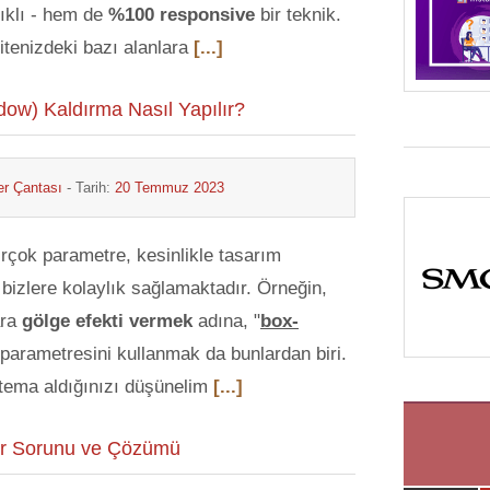
ıklı - hem de
%100 responsive
bir teknik.
sitenizdeki bazı alanlara
[...]
ow) Kaldırma Nasıl Yapılır?
r Çantası
- Tarih:
20 Temmuz 2023
irçok parametre, kesinlikle tasarım
bizlere kolaylık sağlamaktadır. Örneğin,
ara
gölge efekti vermek
adına, "
box-
 parametresini kullanmak da bunlardan biri.
 tema aldığınızı düşünelim
[...]
yor Sorunu ve Çözümü