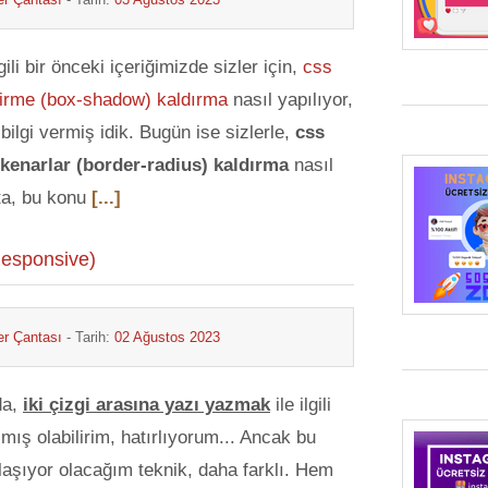
lgili bir önceki içeriğimizde sizler için,
css
dirme (box-shadow) kaldırma
nasıl yapılıyor,
bilgi vermiş idik. Bugün ise sizlerle,
css
 kenarlar (border-radius) kaldırma
nasıl
ta, bu konu
[...]
Responsive)
r Çantası
- Tarih:
02 Ağustos 2023
da,
iki çizgi arasına yazı yazmak
ile ilgili
zmış olabilirim, hatırlıyorum... Ancak bu
laşıyor olacağım teknik, daha farklı. Hem