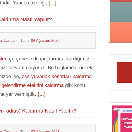
adır. Yani bu özelliği,
[...]
ldırma Nasıl Yapılır?
r Çantası
- Tarih:
04 Ağustos 2023
leri
çerçevesinde ipuçlarını aktardığımız
imize devam ediyoruz. Bu bağlamda, önceki
imizde ise,
css yuvarlak kenarları kaldırma
lgelendirme efektini kaldırma
gibi konu
ına yer vermiştik.
[...]
-radius) Kaldırma Nasıl Yapılır?
r Çantası
- Tarih:
03 Ağustos 2023