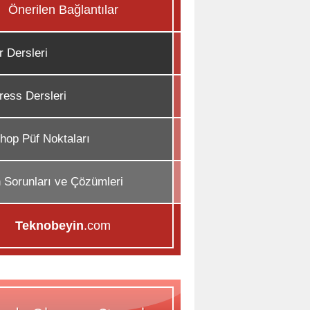
Önerilen Bağlantılar
r Dersleri
ess Dersleri
hop Püf Noktaları
n Sorunları ve Çözümleri
Teknobeyin
.com