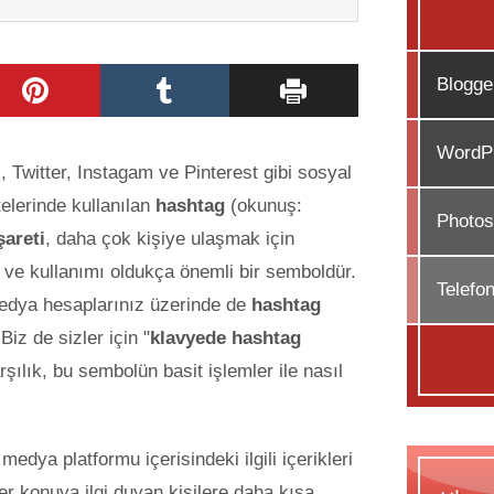
Blogge
WordPr
 Twitter, Instagam ve Pinterest gibi sosyal
elerinde kullanılan
hashtag
(okunuş:
Photos
şareti
, daha çok kişiye ulaşmak için
n ve kullanımı oldukça önemli bir semboldür.
Telefo
edya hesaplarınız
üzerinde de
hashtag
Biz de sizler için "
klavyede hashtag
şılık, bu sembolün basit işlemler ile nasıl
 medya platformu içerisindeki ilgili içerikleri
r konuya ilgi duyan kişilere daha kısa