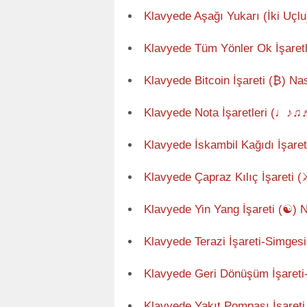
Klavyede Aşağı Yukarı (İki Uçlu)
Klavyede Tüm Yönler Ok İşare
Klavyede Bitcoin İşareti (₿) Nas
Klavyede Nota İşaretleri (♩♪♫♬
Klavyede İskambil Kağıdı İşaretl
Klavyede Çapraz Kılıç İşareti (⚔
Klavyede Yin Yang İşareti (☯) N
Klavyede Terazi İşareti-Simges
Klavyede Geri Dönüşüm İşareti
Klavyede Yakıt Pompası İşareti 