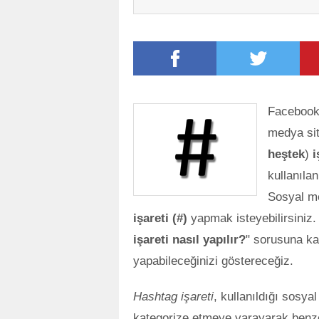
Facebook,
medya sit
heştek
)
i
kullanıla
Sosyal m
işareti (#)
yapmak isteyebilirsiniz. 
işareti nasıl yapılır?
" sorusuna kar
yapabileceğinizi göstereceğiz.
Hashtag işareti
, kullanıldığı sosyal
kategorize etmeye yarayarak benze