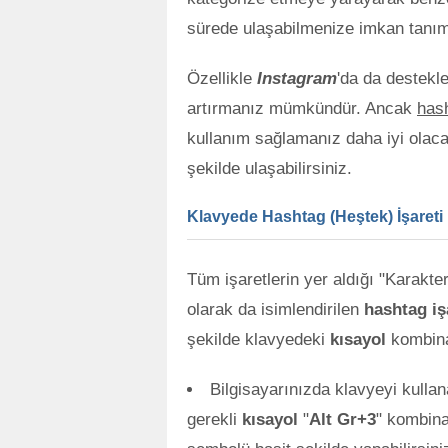
sürede ulaşabilmenize imkan tanım
Özellikle
Instagram
'da da destekl
artırmanız mümkündür. Ancak
has
kullanım sağlamanız daha iyi olacaktı
şekilde ulaşabilirsiniz.
Klavyede Hashtag (Heştek) İşareti 
Tüm işaretlerin yer aldığı "Karakte
olarak da isimlendirilen
hashtag iş
şekilde klavyedeki
kısayol
kombina
Bilgisayarınızda klavyeyi kulla
gerekli
kısayol
"
Alt Gr+3
" kombin