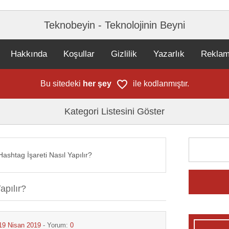
Teknobeyin - Teknolojinin Beyni
Hakkında
Koşullar
Gizlilik
Yazarlık
Rekla
Bu sitedeki
her şey
ile kodlanmıştır.
Kategori Listesini Göster
ashtag İşareti Nasıl Yapılır?
apılır?
19 Nisan 2019
- Yorum:
0