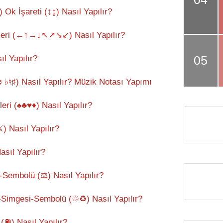
 Ok İşareti (↕↨) Nasıl Yapılır?
tleri (←↑→↓↖↗↘↙) Nasıl Yapılır?
ıl Yapılır?
♭♮♯) Nasıl Yapılır? Müzik Notası Yapımı
eri (♠♣♥♦) Nasıl Yapılır?
) Nasıl Yapılır?
asıl Yapılır?
i-Sembolü (⚖) Nasıl Yapılır?
-Simgesi-Sembolü (♲♻) Nasıl Yapılır?
(⛽) Nasıl Yapılır?