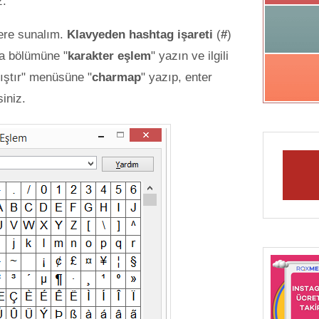
z.
lere sunalım.
Klavyeden hashtag işareti
(
#
)
ma bölümüne "
karakter eşlem
" yazın ve ilgili
lıştır" menüsüne "
charmap
" yazıp, enter
iniz.