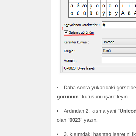
Daha sonra yukarıdaki görselde 
görünüm
" kutusunu işaretleyin.
Ardından 2. kısma yani "
Unicod
olan "
0023
" yazın.
3. kısımdaki hashtag işaretini ik