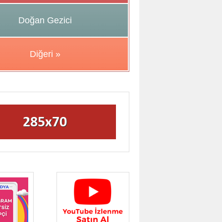
Doğan Gezici
Diğeri »