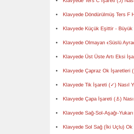
Klavyede Ters C İşareti (ↄ) Nası
Klavyede Döndürülmüş Ters F Har
Klavyede Küçük Eşittir - Büyük Eş
Klavyede Olmayan ﴾Süslü Ayraçl
Klavyede Üst Üste Artı Eksi İşar
Klavyede Çapraz Ok İşaretleri
Klavyede Tik İşareti (✓) Nasıl Y
Klavyede Çapa İşareti (⚓) Nasıl 
Klavyede Sağ-Sol-Aşağı-Yukarı 
Klavyede Sol Sağ (İki Uçlu) Ok 