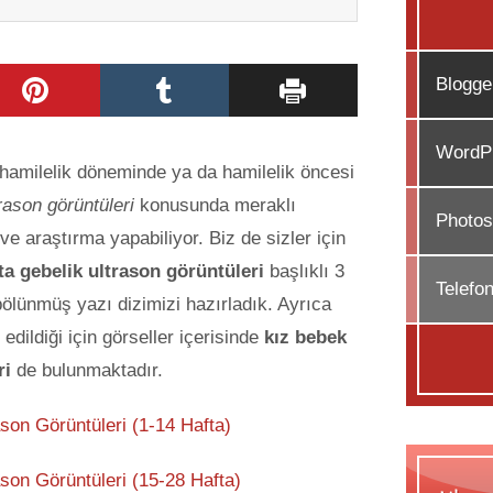
Blogge
WordPr
 hamilelik döneminde ya da hamilelik öncesi
rason görüntüleri
konusunda meraklı
Photos
 ve araştırma yapabiliyor. Biz de sizler için
ta gebelik ultrason görüntüleri
başlıklı 3
Telefo
ölünmüş yazı dizimizi
hazırladık. Ayrıca
dildiği için görseller içerisinde
kız bebek
ri
de bulunmaktadır.
son Görüntüleri (1-14 Hafta)
ason Görüntüleri (15-28 Hafta)