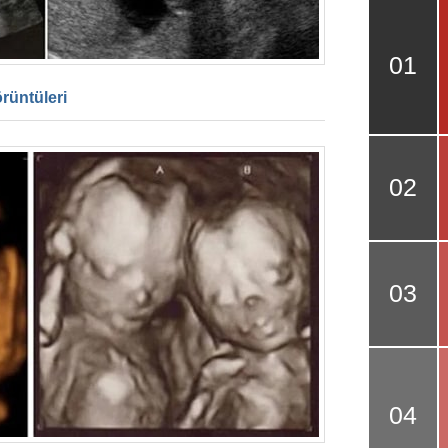
örüntüleri