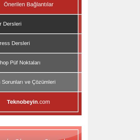
Önerilen Bağlantılar
r Dersleri
ess Dersleri
hop Püf Noktaları
n Sorunları ve Çözümleri
Teknobeyin
.com