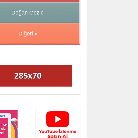
Doğan Gezici
Diğeri »