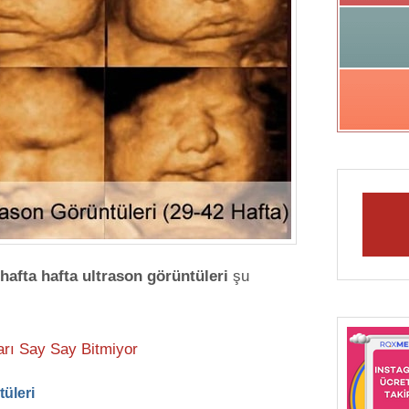
hafta hafta ultrason görüntüleri
şu
arı Say Say Bitmiyor
tüleri