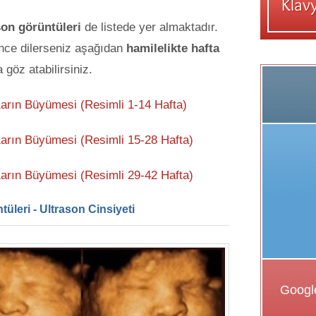
son görüntüleri
de listede yer almaktadır.
önce dilerseniz aşağıdan
hamilelikte hafta
 göz atabilirsiniz.
Karın Büyümesi (Resimli 1-14 Hafta)
Karın Büyümesi (Resimli 15-28 Hafta)
Karın Büyümesi (Resimli 29-42 Hafta)
üleri - Ultrason Cinsiyeti