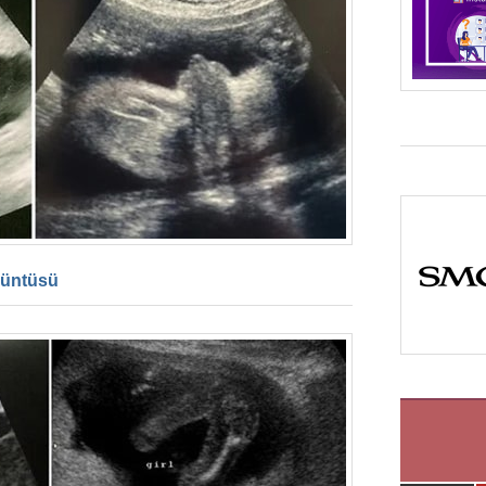
rüntüsü