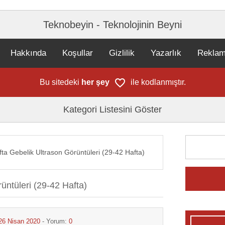
Teknobeyin - Teknolojinin Beyni
Hakkında
Koşullar
Gizlilik
Yazarlık
Rekla
Bu sitedeki
her şey
ile kodlanmıştır.
Kategori Listesini Göster
fta Gebelik Ultrason Görüntüleri (29-42 Hafta)
üntüleri (29-42 Hafta)
26 Nisan 2020
- Yorum:
0