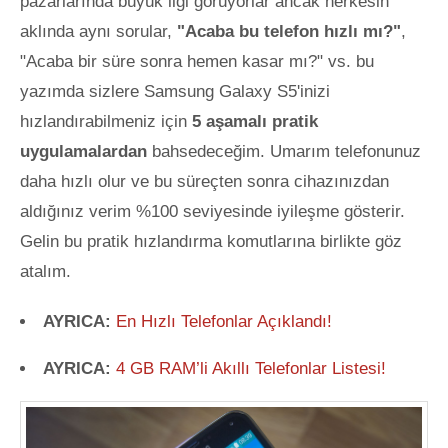
pazarlarında büyük ilgi görüyorlar ancak herkesin
aklında aynı sorular,
"Acaba bu telefon hızlı mı?"
,
"Acaba bir süre sonra hemen kasar mı?" vs. bu
yazımda sizlere Samsung Galaxy S5'inizi
hızlandırabilmeniz için
5 aşamalı pratik
uygulamalardan
bahsedeceğim. Umarım telefonunuz
daha hızlı olur ve bu süreçten sonra
cihazınızdan
aldığınız verim %100 seviyesinde iyileşme gösterir.
Gelin bu pratik hızlandırma komutlarına birlikte göz
atalım.
AYRICA:
En Hızlı Telefonlar Açıklandı!
AYRICA:
4 GB RAM’li Akıllı Telefonlar Listesi!