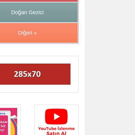
Doğan Gezici
Diğeri »