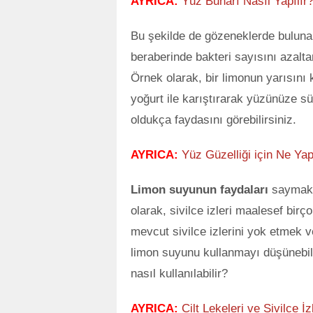
AYRICA:
Yüz Buharı Nasıl Yapılı
Bu şekilde de gözeneklerde bulunan
beraberinde bakteri sayısını azaltar
Örnek olarak, bir limonun yarısını 
yoğurt ile karıştırarak yüzünüze sü
oldukça faydasını görebilirsiniz.
AYRICA:
Yüz Güzelliği için Ne Yap
Limon suyunun faydaları
saymakl
olarak, sivilce izleri maalesef birç
mevcut sivilce izlerini yok etmek ve
limon suyunu kullanmayı düşünebilir
nasıl kullanılabilir?
AYRICA:
Cilt Lekeleri ve Sivilce İ