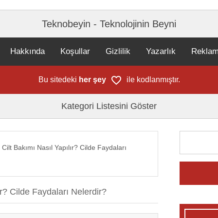
Teknobeyin - Teknolojinin Beyni
Hakkında
Koşullar
Gizlilik
Yazarlık
Rekla
Bu sitedeki
her şey
ile kodlanmıştır.
Kategori Listesini Göster
 Cilt Bakımı Nasıl Yapılır? Cilde Faydaları
ır? Cilde Faydaları Nelerdir?