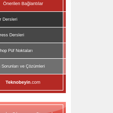
Önerilen Bağlantılar
r Dersleri
ess Dersleri
hop Püf Noktaları
n Sorunları ve Çözümleri
Teknobeyin
.com