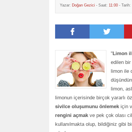
Yazar:
Doğan Gezici
- Saat:
11:00
- Tarih:
"
Limon il
edilen bi
limon ile 
düşündünü
limon, as
limonun içerisinde birçok yararlı ö
sivilce oluşumunu önlemek
için 
rengini açmak
ve pek çok olası c
kullanılmakta olup, bildiğiniz gibi