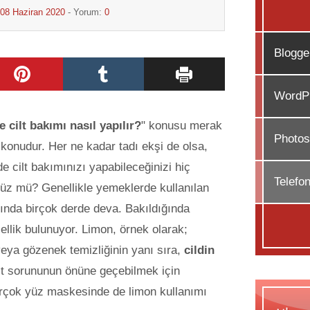
08 Haziran 2020
- Yorum:
0
Blogge
WordPr
e cilt bakımı nasıl yapılır?
" konusu merak
Photos
r konudur. Her ne kadar tadı ekşi de olsa,
de cilt bakımınızı yapabileceğinizi hiç
Telefo
z mü? Genellikle yemeklerde kullanılan
lında birçok derde deva
. Bakıldığında
zellik bulunuyor. Limon, örnek olarak;
veya gözenek temizliğinin yanı sıra,
cildin
ilt sorununun önüne geçebilmek için
 birçok yüz maskesinde de limon kullanımı