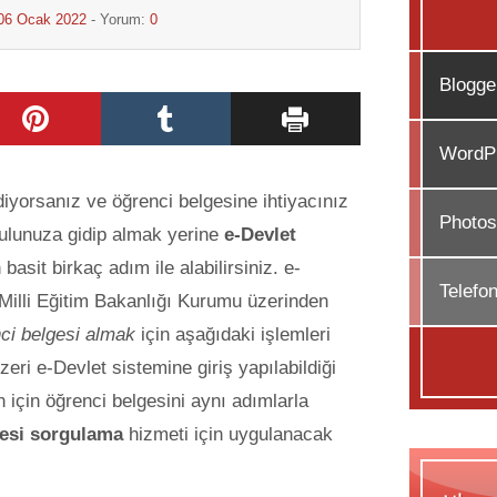
06 Ocak 2022
- Yorum:
0
Blogge
WordPr
diyorsanız ve öğrenci belgesine ihtiyacınız
Photos
ulunuza gidip almak yerine
e-Devlet
basit birkaç adım ile alabilirsiniz. e-
Telefo
 Milli Eğitim Bakanlığı Kurumu üzerinden
nci belgesi almak
için
aşağıdaki işlemleri
eri e-Devlet sistemine giriş yapılabildiği
n için öğrenci belgesini aynı adımlarla
gesi sorgulama
hizmeti için uygulanacak