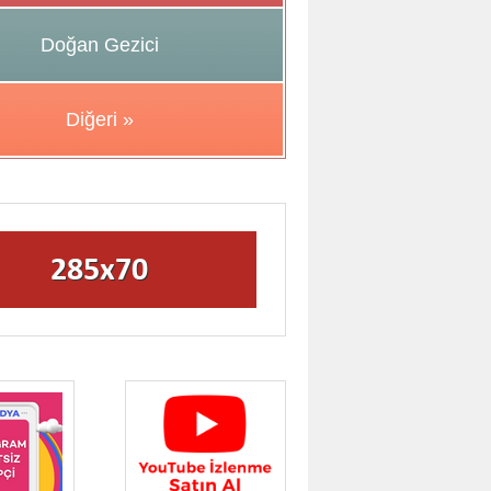
Doğan Gezici
Diğeri »