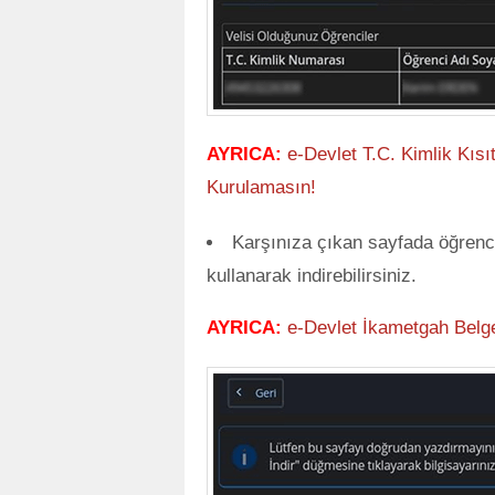
AYRICA:
e-Devlet T.C. Kimlik Kısı
Kurulamasın!
Karşınıza çıkan sayfada öğrenci
kullanarak indirebilirsiniz.
AYRICA:
e-Devlet İkametgah Belge