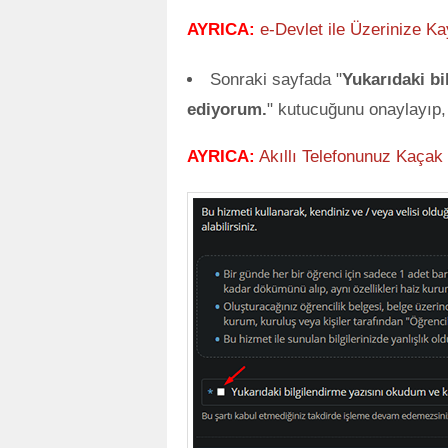
AYRICA:
e-Devlet ile Üzerinize Ka
Sonraki sayfada "
Yukarıdaki bi
ediyorum.
" kutucuğunu onaylayıp,
AYRICA:
Akıllı Telefonunuz Kaçak