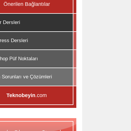
Önerilen Bağlantılar
r Dersleri
ess Dersleri
hop Püf Noktaları
n Sorunları ve Çözümleri
Teknobeyin
.com