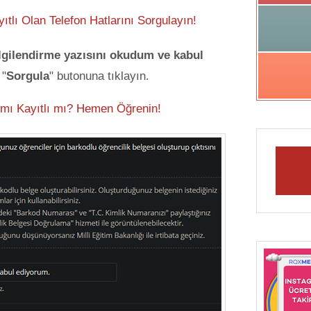
yıtlı Olan Telefon Hatlarını Sorgulayın!
lgilendirme yazısını okudum ve kabul
 "
Sorgula
" butonuna tıklayın.
 mı Kayıtlı mı? Hemen Öğrenin!