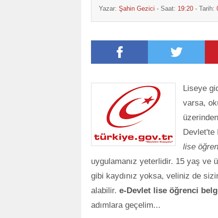
Yazar:
Şahin Gezici
- Saat:
19:20
- Tarih:
Liseye gi
varsa, ok
üzerinden 
Devlet'te
lise öğre
uygulamanız yeterlidir. 15 yaş ve üz
gibi kaydınız yoksa, veliniz de sizi
alabilir.
e-Devlet lise öğrenci bel
adımlara geçelim...