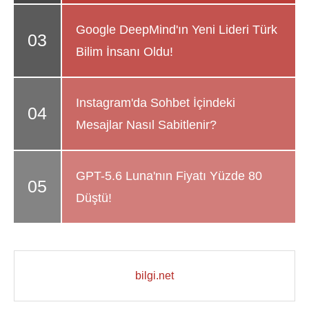
Google DeepMind'ın Yeni Lideri Türk
Bilim İnsanı Oldu!
Instagram'da Sohbet İçindeki
Mesajlar Nasıl Sabitlenir?
GPT-5.6 Luna'nın Fiyatı Yüzde 80
Düştü!
bilgi.net