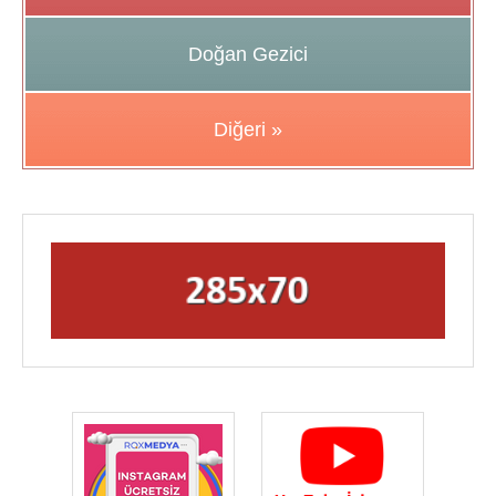
Doğan Gezici
Diğeri »