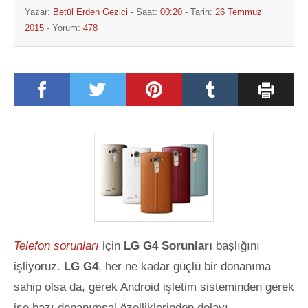
Yazar:
Betül Erden Gezici
- Saat:
00:20
- Tarih:
26 Temmuz
2015
- Yorum:
478
Telefon sorunları
için
LG G4 Sorunları
başlığını
işliyoruz.
LG G4
, her ne kadar güçlü bir donanıma
sahip olsa da, gerek Android işletim sisteminden gerek
ise bazı donanımsal özelliklerinden dolayı