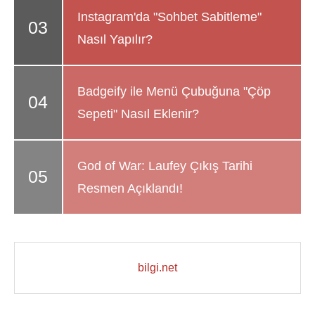
Instagram'da "Sohbet Sabitleme"
Nasıl Yapılır?
Badgeify ile Menü Çubuğuna "Çöp
Sepeti" Nasıl Eklenir?
God of War: Laufey Çıkış Tarihi
Resmen Açıklandı!
bilgi.net