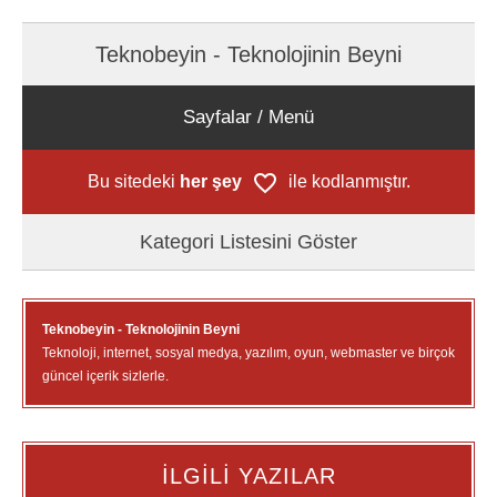
Teknobeyin - Teknolojinin Beyni
Sayfalar / Menü
Bu sitedeki
her şey
ile kodlanmıştır.
Kategori Listesini Göster
Teknobeyin - Teknolojinin Beyni
Teknoloji, internet, sosyal medya, yazılım, oyun, webmaster ve birçok
güncel içerik sizlerle.
İLGİLİ YAZILAR