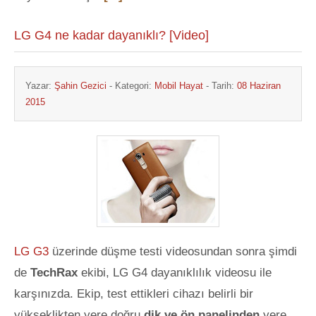
LG G4 ne kadar dayanıklı? [Video]
Yazar:
Şahin Gezici
- Kategori:
Mobil Hayat
- Tarih:
08 Haziran
2015
LG G3
üzerinde düşme testi videosundan sonra şimdi
de
TechRax
ekibi, LG G4 dayanıklılık videosu ile
karşınızda. Ekip, test ettikleri cihazı belirli bir
yükseklikten yere doğru
dik
ve
ön panelinden
yere