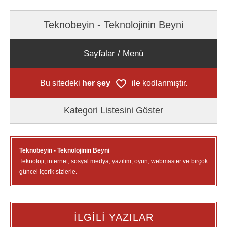
Teknobeyin - Teknolojinin Beyni
Sayfalar / Menü
Bu sitedeki
her şey
ile kodlanmıştır.
Kategori Listesini Göster
Teknobeyin - Teknolojinin Beyni
Teknoloji, internet, sosyal medya, yazılım, oyun, webmaster ve birçok
güncel içerik sizlerle.
İLGİLİ YAZILAR