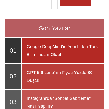
Google DeepMind'ın Yeni Lideri Türk
Bilim İnsanı Oldu!
GPT-5.6 Luna'nın Fiyatı Yüzde 80
Düştü!
Instagram'da "Sohbet Sabitleme"
Nasıl Yapılır?