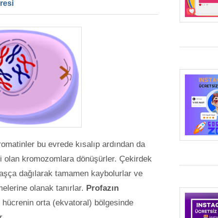
resi
romatinler bu evrede kısalıp ardından da
li olan kromozomlara dönüşürler. Çekirdek
avaşça dağılarak tamamen kaybolurlar ve
elerine olanak tanırlar.
Profazın
ücrenin orta (ekvatoral) bölgesinde
r.