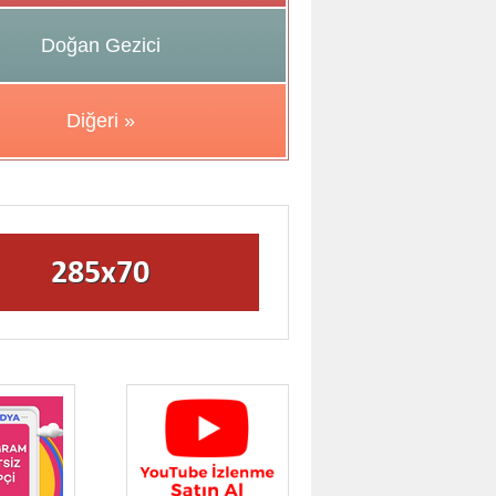
Doğan Gezici
Diğeri »