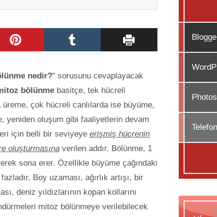
Blogge
WordPr
ölünme nedir?
" sorusunu cevaplayacak
mitoz bölünme
basitçe, tek hücreli
Photos
a üreme, çok hücreli canlılarda ise büyüme,
, yeniden oluşum gibi faaliyetlerin devam
Telefo
ri için belli bir seviyeye
erişmiş hücrenin
cre oluşturmasına
verilen addır. Bölünme, 1
erek sona erer. Özellikle büyüme çağındaki
zladır. Boy uzaması, ağırlık artışı, bir
sı, deniz yıldızlarının kopan kollarını
ndürmeleri mitoz bölünmeye verilebilecek