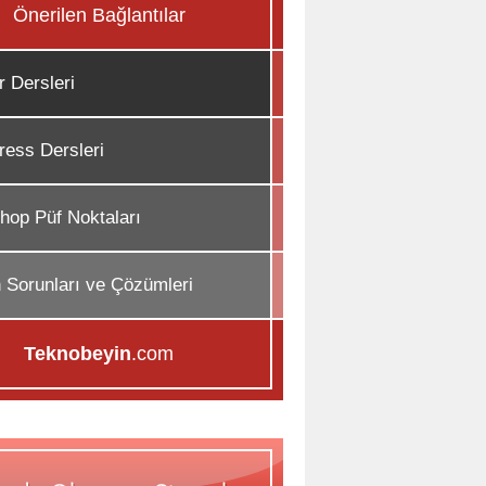
Önerilen Bağlantılar
r Dersleri
ess Dersleri
hop Püf Noktaları
n Sorunları ve Çözümleri
Teknobeyin
.com