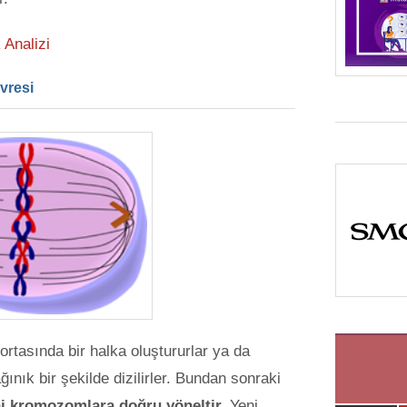
 Analizi
vresi
rtasında bir halka oluştururlar ya da
ğınık bir şekilde dizilirler. Bundan sonraki
ni kromozomlara doğru yöneltir.
Yeni