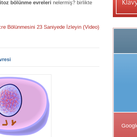
itoz bölünme evreleri
nelermiş? birlikte
re Bölünmesini 23 Saniyede İzleyin (Video)
vresi