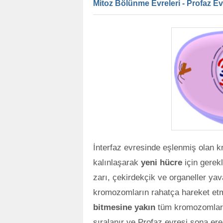
Mitoz Bölünme Evreleri - Profaz Ev
İnterfaz evresinde eşlenmiş olan k
kalınlaşarak
yeni hücre
için gerek
zarı, çekirdekçik ve organeller y
kromozomların rahatça hareket etm
bitmesine yakın
tüm kromozomlar h
sıralanır ve Profaz evresi sona ere