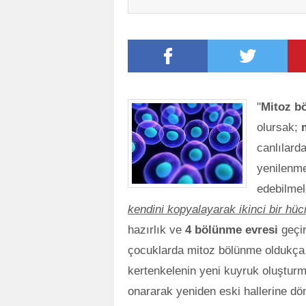
"
Mitoz b
olursak;
canlılard
yenilenme
edebilmele
kendini kopyalayarak ikinci bir hü
hazırlık ve
4 bölünme evresi
geçir
çocuklarda mitoz bölünme oldukça fa
kertenkelenin yeni kuyruk oluşturma
onararak yeniden eski hallerine dö