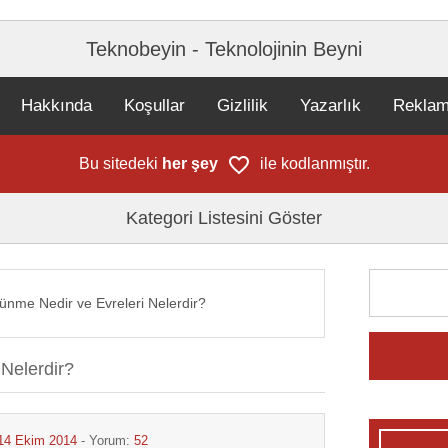
Teknobeyin - Teknolojinin Beyni
Hakkında
Koşullar
Gizlilik
Yazarlık
Rekla
Bu sitedeki
her şey
ile kodlanmıştır.
Kategori Listesini Göster
lünme Nedir ve Evreleri Nelerdir?
 Nelerdir?
14 Ekim 2014
- Yorum:
52