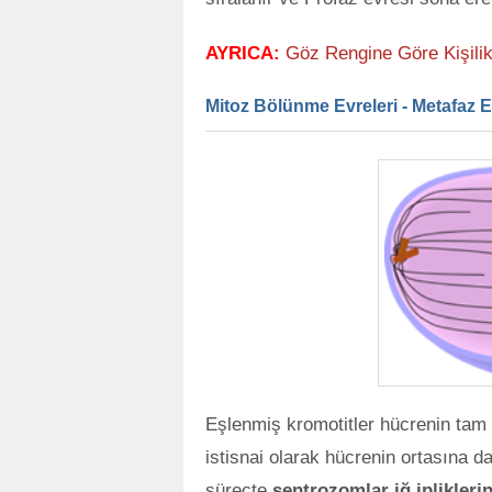
AYRICA:
Göz Rengine Göre Kişilik
Mitoz Bölünme Evreleri - Metafaz E
Eşlenmiş kromotitler hücrenin tam o
istisnai olarak hücrenin ortasına da
süreçte
sentrozomlar iğ iplikleri