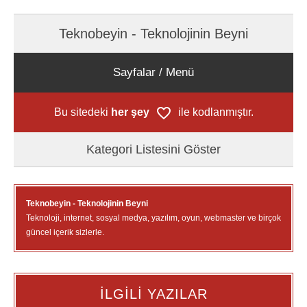
Teknobeyin - Teknolojinin Beyni
Sayfalar / Menü
Bu sitedeki
her şey
ile kodlanmıştır.
Kategori Listesini Göster
Teknobeyin - Teknolojinin Beyni
Teknoloji, internet, sosyal medya, yazılım, oyun, webmaster ve birçok
güncel içerik sizlerle.
İLGİLİ YAZILAR