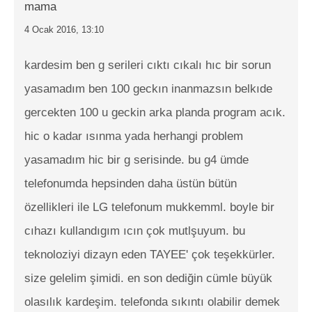
mama
4 Ocak 2016, 13:10
kardesim ben g serileri cıktı cıkalı hıc bir sorun
yasamadım ben 100 geckın inanmazsın belkıde
gercekten 100 u geckin arka planda program acık.
hic o kadar ısınma yada herhangi problem
yasamadım hic bir g serisinde. bu g4 ümde
telefonumda hepsinden daha üstün bütün
özellikleri ile LG telefonum mukkemml. boyle bir
cıhazı kullandıgım ıcın çok mutlşuyum. bu
teknoloziyi dizayn eden TAYEE' çok teşekkürler.
size gelelim şimidi. en son dediğin cümle büyük
olasılık kardeşim. telefonda sıkıntı olabilir demek