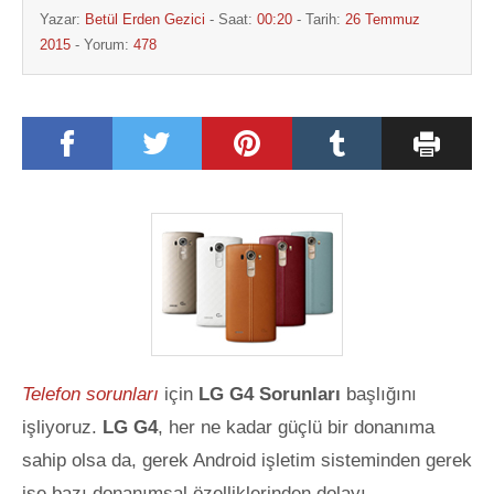
Yazar:
Betül Erden Gezici
- Saat:
00:20
- Tarih:
26 Temmuz
2015
- Yorum:
478
Telefon sorunları
için
LG G4 Sorunları
başlığını
işliyoruz.
LG G4
, her ne kadar güçlü bir donanıma
sahip olsa da, gerek Android işletim sisteminden gerek
ise bazı donanımsal özelliklerinden dolayı