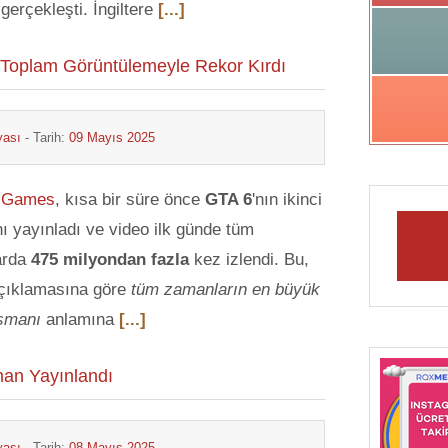
erçekleşti. İngiltere
[...]
ı Toplam Görüntülemeyle Rekor Kırdı
yası
- Tarih:
09 Mayıs 2025
r Games
, kısa bir süre önce
GTA 6
'nın ikinci
ı yayınladı ve video ilk günde tüm
arda
475 milyondan fazla
kez izlendi. Bu,
açıklamasına göre
tüm zamanların en büyük
nsmanı
anlamına
[...]
man Yayınlandı
yası
- Tarih:
08 Mayıs 2025