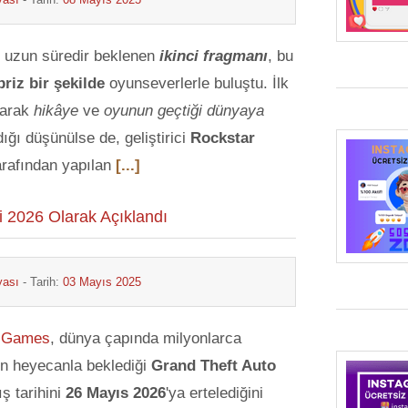
n uzun süredir beklenen
ikinci fragmanı
, bu
priz bir şekilde
oyunseverlerle buluştu. İlk
larak
hikâye
ve
oyunun geçtiği dünyaya
dığı düşünülse de, geliştirici
Rockstar
rafından yapılan
[...]
hi 2026 Olarak Açıklandı
yası
- Tarih:
03 Mayıs 2025
r Games
, dünya çapında milyonlarca
n heyecanla beklediği
Grand Theft Auto
ış tarihini
26 Mayıs 2026
'ya ertelediğini