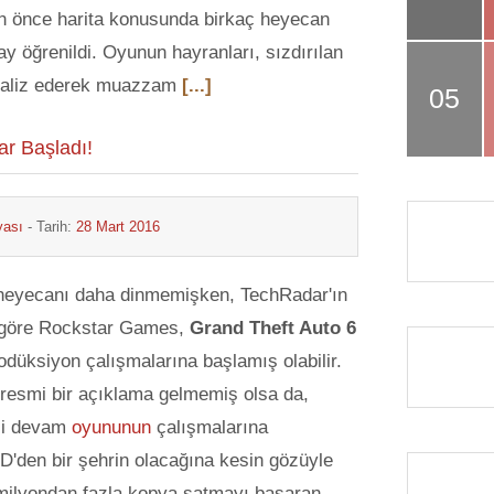
n önce harita konusunda birkaç heyecan
tay öğrenildi. Oyunun hayranları, sızdırılan
analiz ederek muazzam
[...]
ar Başladı!
yası
- Tarih:
28 Mart 2016
 heyecanı daha dinmemişken, TechRadar'ın
 göre Rockstar Games,
Grand Theft Auto 6
rodüksiyon çalışmalarına başlamış olabilir.
 resmi bir açıklama gelmemiş olsa da,
işi devam
oyununun
çalışmalarına
BD'den bir şehrin olacağına kesin gözüyle
milyondan fazla kopya satmayı başaran