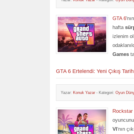
GTA 6
'nı
hafta
sür
izlenim o
odaklanıl
Games
ta
GTA 6 Ertelendi: Yeni Çıkış Tari
Yazar:
Konuk Yazar
- Kategori:
Oyun Dün
Rocksta
oyuncunu
VI
'nın çık