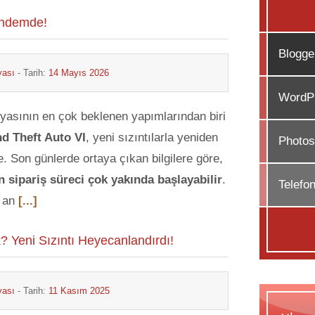
ündemde!
Blogge
yası
- Tarih:
14 Mayıs 2026
WordPr
asının en çok beklenen yapımlarından biri
d Theft Auto VI
, yeni sızıntılarla yeniden
Photos
 Son günlerde ortaya çıkan bilgilere göre,
n sipariş süreci çok yakında başlayabilir
.
Telefo
 an
[...]
? Yeni Sızıntı Heyecanlandırdı!
yası
- Tarih:
11 Kasım 2025