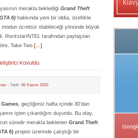
yasının merakla beklediği
Grand Theft
(GTA 6)
hakkında yeni bir iddia, özellikle
i modun ücretsiz olabileceği yönünde büyük
di.
RockstarINTEL
tarafından paylaşılan
 göre, Take-Two
[...]
iştirici Kovuldu
yası
- Tarih:
06 Kasım 2025
r Games
, geçtiğimiz hafta içinde 30’dan
ışanını işten çıkardığını duyurdu. Bu olay,
uzun süredir merakla beklenen
Grand Theft
GTA 6)
projesi üzerinde çalıştığı bir