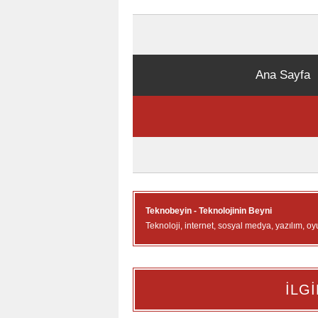
Ana Sayfa
Teknobeyin - Teknolojinin Beyni
Teknoloji, internet, sosyal medya, yazılım, oy
İLGİ