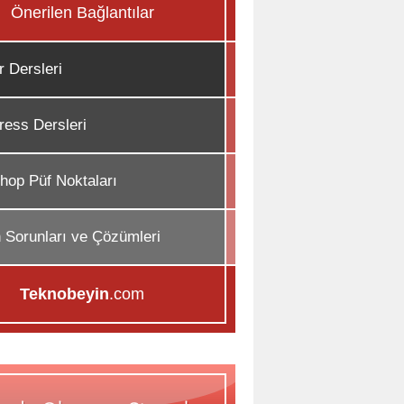
Önerilen Bağlantılar
r Dersleri
ess Dersleri
hop Püf Noktaları
n Sorunları ve Çözümleri
Teknobeyin
.com