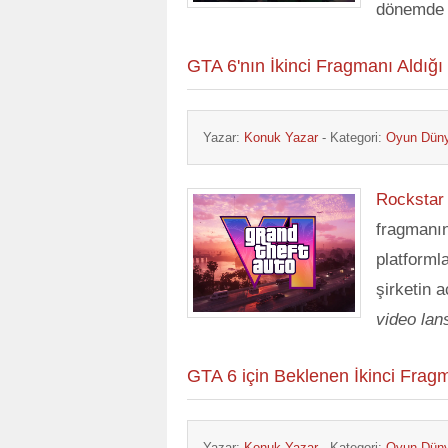
dönemde g
GTA 6'nın İkinci Fragmanı Aldığ
Yazar:
Konuk Yazar
- Kategori:
Oyun Dün
Rocksta
fragmanın
platforml
şirketin 
video la
GTA 6 için Beklenen İkinci Frag
Yazar:
Konuk Yazar
- Kategori:
Oyun Dün