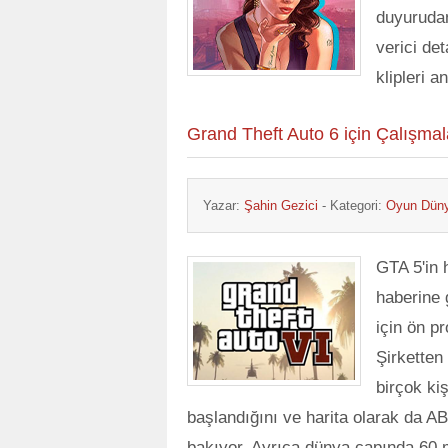
duyuruda
verici de
klipleri 
Grand Theft Auto 6 için Çalışmal
Yazar:
Şahin Gezici
- Kategori:
Oyun Dün
GTA 5'in
haberine
için ön p
Şirketten
birçok k
başlandığını ve harita olarak da A
bakıyor. Ayrıca dünya çapında 60 