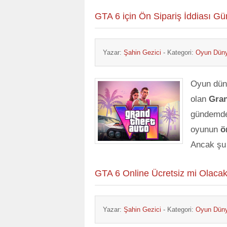
GTA 6 için Ön Sipariş İddiası G
Yazar:
Şahin Gezici
- Kategori:
Oyun Dün
Oyun düny
olan
Gran
gündemde.
oyunun
ö
Ancak şu
GTA 6 Online Ücretsiz mi Olacak
Yazar:
Şahin Gezici
- Kategori:
Oyun Dün