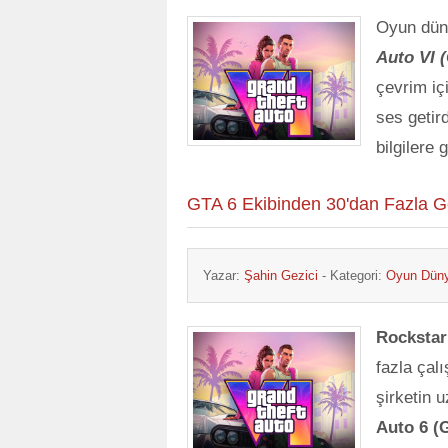
Oyun dün
Auto VI 
çevrim iç
ses getir
bilgilere
GTA 6 Ekibinden 30'dan Fazla Gel
Yazar:
Şahin Gezici
- Kategori:
Oyun Dün
Rocksta
fazla çal
şirketin 
Auto 6 (