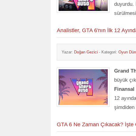
duyurdu. 
sürülmesi
Analistler, GTA 6'nın İlk 12 Ayı
Yazar:
Doğan Gezici
- Kategori:
Oyun Dün
Grand Th
büyük çık
Finansal 
12 ayında
şimdiden 
GTA 6 Ne Zaman Çıkacak? İşte Ç