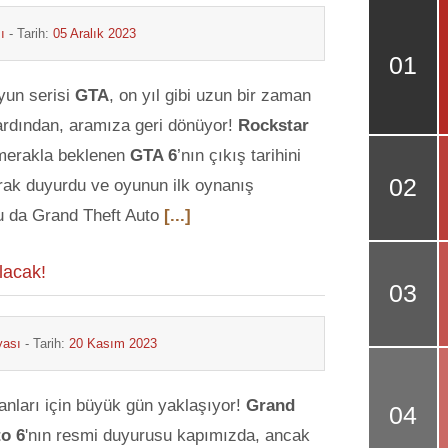
ı
- Tarih:
05 Aralık 2023
yun serisi
GTA
, on yıl gibi uzun bir zaman
 ardından, aramıza geri dönüyor!
Rockstar
merakla beklenen
GTA 6
’nın çıkış tarihini
rak duyurdu ve oyunun ilk oynanış
u da Grand Theft Auto
[...]
lacak!
yası
- Tarih:
20 Kasım 2023
nları için büyük gün yaklaşıyor!
Grand
to 6
'nın resmi duyurusu kapımızda, ancak