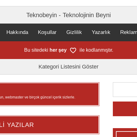
Teknobeyin - Teknolojinin Beyni
Hakkında
Koşullar
Gizlilik
Yazarlık
Rekla
Bu sitedeki
her şey
ile kodlanmıştır.
Kategori Listesini Göster
un, webmaster ve birçok güncel içerik sizlerle.
Lİ YAZILAR