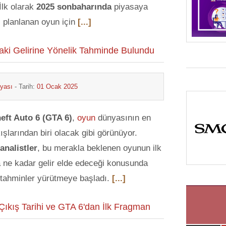
İlk olarak
2025 sonbaharında
piyasaya
 planlanan oyun için
[...]
ndaki Gelirine Yönelik Tahminde Bulundu
yası
- Tarih:
01 Ocak 2025
eft Auto 6 (GTA 6)
,
oyun
dünyasının en
ışlarından biri olacak gibi görünüyor.
analistler
, bu merakla beklenen oyunun ilk
 ne kadar gelir elde edeceği konusunda
tahminler yürütmeye başladı.
[...]
ıkış Tarihi ve GTA 6'dan İlk Fragman