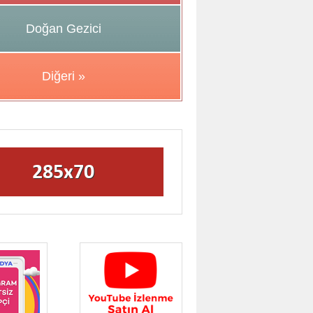
Doğan Gezici
Diğeri »