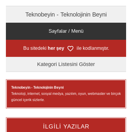
Teknobeyin - Teknolojinin Beyni
Sayfalar / Menü
Bu sitedeki
her şey
ile kodlanmıştır.
Kategori Listesini Göster
Teknobeyin - Teknolojinin Beyni
Teknoloji, internet, sosyal medya, yazılım, oyun, webmaster ve birçok
güncel içerik sizlerle.
İLGİLİ YAZILAR