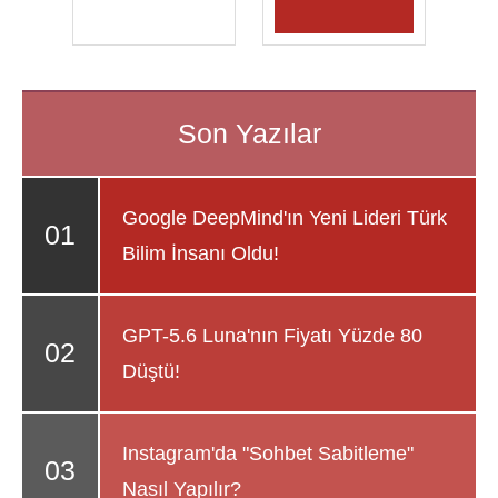
Google DeepMind'ın Yeni Lideri Türk
Bilim İnsanı Oldu!
GPT-5.6 Luna'nın Fiyatı Yüzde 80
Düştü!
Instagram'da "Sohbet Sabitleme"
Nasıl Yapılır?