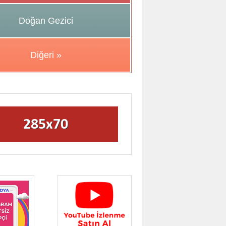
Doğan Gezici
Diğeri »