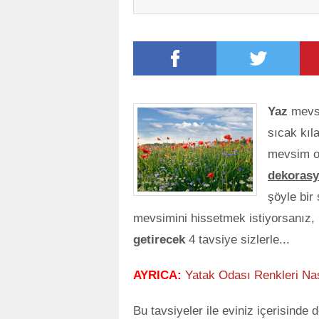
Yaz
mevsi
sıcak kıl
mevsim ol
dekoras
şöyle bir
mevsimini hissetmek istiyorsanız,
getirecek
4 tavsiye sizlerle...
AYRICA:
Yatak Odası Renkleri Nas
Bu tavsiyeler ile eviniz içerisinde 