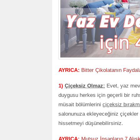
AYRICA:
Bitter Çikolatanın Faydal
1)
Çiçeksiz Olmaz:
Evet, yaz mevs
duygusu herkes için geçerli bir ruh
müsait bölümlerini
çiçeksiz bırakm
salonunuza ekleyeceğiniz çiçekler il
hissetmeyi düşünebilirsiniz.
AYRICA:
Mutsuz İnsanların 7 Alışk