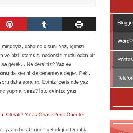
Blogge
WordPr
mindeyiz, daha ne olsun! Yaz, içimizi
an ve bizi istemsiz, nedensiz mutlu eden bir
Photos
sa gerek... Ne dersiniz?
Yaz ev
yonu
da kesinlikle denemeye değer. Peki,
Telefo
 soru daha soralım.
Eviniz içerisinde yaz
 ne yapmalısınız? İşte
evinize yazı
ıl Olmalı? Yatak Odası Renk Önerileri
de, yazın beraberinde getirdiği o ferahlık