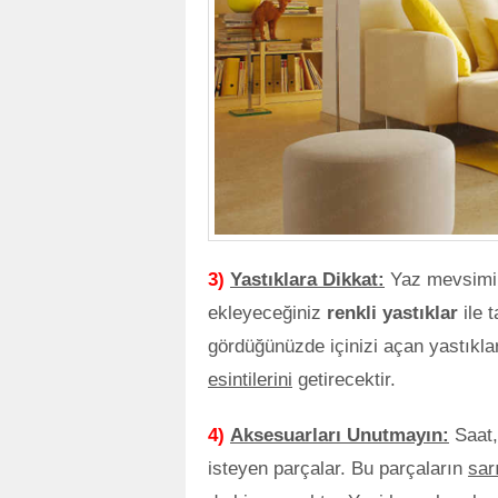
3)
Yastıklara Dikkat:
Yaz mevsimin
ekleyeceğiniz
renkli yastıklar
ile 
gördüğünüzde içinizi açan yastıklar
esintilerini
getirecektir.
4)
Aksesuarları Unutmayın:
Saat
isteyen parçalar. Bu parçaların
sar