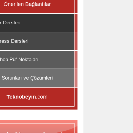
Önerilen Bağlantılar
r Dersleri
ess Dersleri
hop Püf Noktaları
n Sorunları ve Çözümleri
Teknobeyin
.com