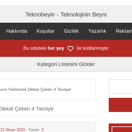
Teknobeyin - Teknolojinin Beyni
Hakkında
Koşullar
Gizlilik
Yazarlık
Rekla
Bu sitedeki
her şey
ile kodlanmıştır.
Kategori Listesini Göster
sını Getirecek Dikkat Çeken 4 Tavsiye
Dikkat Çeken 4 Tavsiye
:
21 Nisan 2020
- Yorum:
0