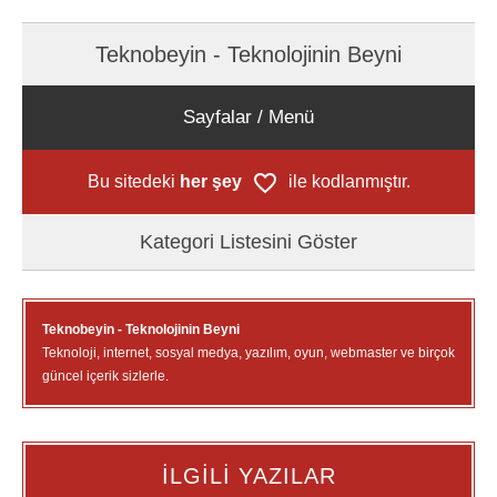
Teknobeyin - Teknolojinin Beyni
Sayfalar / Menü
Bu sitedeki
her şey
ile kodlanmıştır.
Kategori Listesini Göster
Teknobeyin - Teknolojinin Beyni
Teknoloji, internet, sosyal medya, yazılım, oyun, webmaster ve birçok
güncel içerik sizlerle.
İLGİLİ YAZILAR