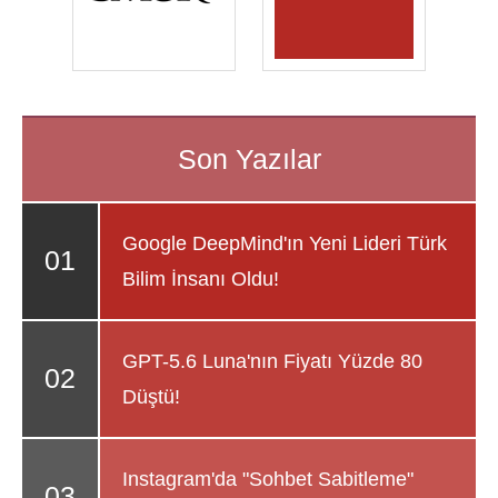
Google DeepMind'ın Yeni Lideri Türk
Bilim İnsanı Oldu!
GPT-5.6 Luna'nın Fiyatı Yüzde 80
Düştü!
Instagram'da "Sohbet Sabitleme"