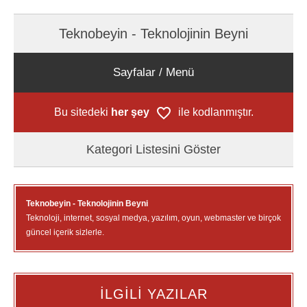
Teknobeyin - Teknolojinin Beyni
Sayfalar / Menü
Bu sitedeki
her şey
ile kodlanmıştır.
Kategori Listesini Göster
Teknobeyin - Teknolojinin Beyni
Teknoloji, internet, sosyal medya, yazılım, oyun, webmaster ve birçok
güncel içerik sizlerle.
İLGİLİ YAZILAR