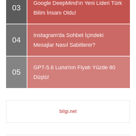
Google DeepMind'ın Yeni Lideri Türk
Bilim İnsanı Oldu!
Instagram'da Sohbet İçindeki
Mesajlar Nasıl Sabitlenir?
GPT-5.6 Luna'nın Fiyatı Yüzde 80
Düştü!
bilgi.net