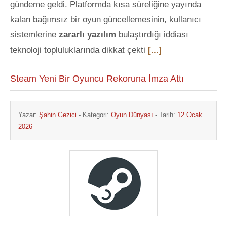
gündeme geldi. Platformda kısa süreliğine yayında
kalan bağımsız bir oyun güncellemesinin, kullanıcı
sistemlerine
zararlı yazılım
bulaştırdığı iddiası
teknoloji topluluklarında dikkat çekti
[...]
Steam Yeni Bir Oyuncu Rekoruna İmza Attı
Yazar:
Şahin Gezici
- Kategori:
Oyun Dünyası
- Tarih:
12 Ocak
2026