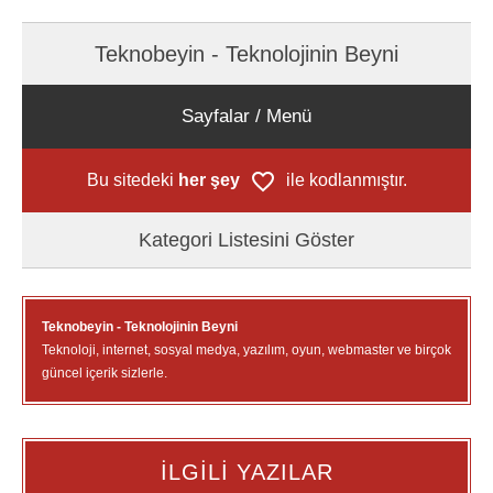
Teknobeyin - Teknolojinin Beyni
Sayfalar / Menü
Bu sitedeki
her şey
ile kodlanmıştır.
Kategori Listesini Göster
Teknobeyin - Teknolojinin Beyni
Teknoloji, internet, sosyal medya, yazılım, oyun, webmaster ve birçok
güncel içerik sizlerle.
İLGİLİ YAZILAR