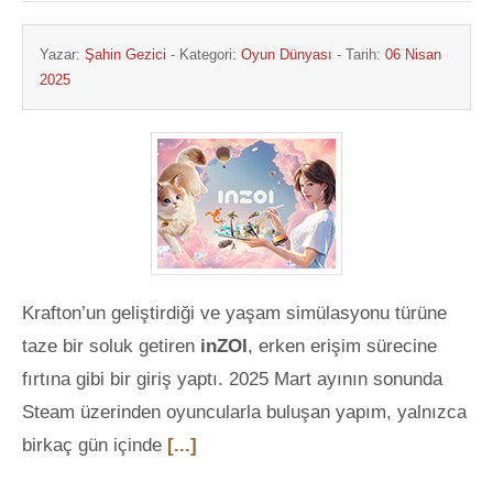
Yazar:
Şahin Gezici
- Kategori:
Oyun Dünyası
- Tarih:
06 Nisan
2025
Krafton’un geliştirdiği ve yaşam simülasyonu türüne
taze bir soluk getiren
inZOI
, erken erişim sürecine
fırtına gibi bir giriş yaptı. 2025 Mart ayının sonunda
Steam üzerinden oyuncularla buluşan yapım, yalnızca
birkaç gün içinde
[...]