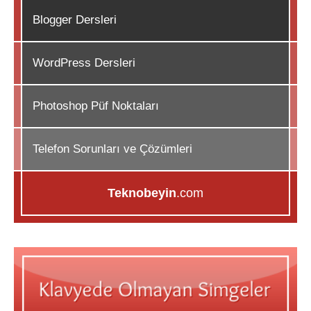
Blogger Dersleri
WordPress Dersleri
Photoshop Püf Noktaları
Telefon Sorunları ve Çözümleri
Teknobeyin
.com