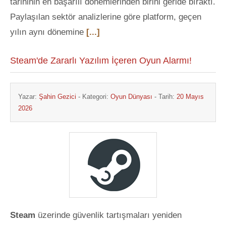
tarihinin en başarılı dönemlerinden birini geride bıraktı.
Paylaşılan sektör analizlerine göre platform, geçen
yılın aynı dönemine
[...]
Steam'de Zararlı Yazılım İçeren Oyun Alarmı!
Yazar:
Şahin Gezici
- Kategori:
Oyun Dünyası
- Tarih:
20 Mayıs
2026
Steam
üzerinde güvenlik tartışmaları yeniden