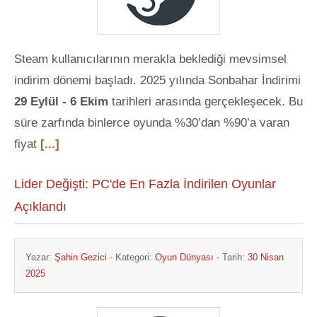
Steam kullanıcılarının merakla beklediği mevsimsel
indirim dönemi başladı. 2025 yılında Sonbahar İndirimi
29 Eylül - 6 Ekim
tarihleri arasında gerçekleşecek. Bu
süre zarfında binlerce oyunda %30’dan %90’a varan
fiyat
[...]
Lider Değişti: PC'de En Fazla İndirilen Oyunlar
Açıklandı
Yazar:
Şahin Gezici
- Kategori:
Oyun Dünyası
- Tarih:
30 Nisan
2025