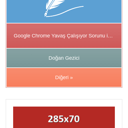
Google Chrome Yavaş Çalışıyor Sorunu için Çözüm Önerileri
Doğan Gezici
Diğeri »