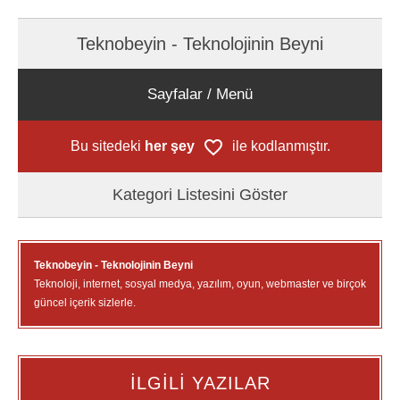
Teknobeyin - Teknolojinin Beyni
Sayfalar / Menü
Bu sitedeki
her şey
ile kodlanmıştır.
Kategori Listesini Göster
Teknobeyin - Teknolojinin Beyni
Teknoloji, internet, sosyal medya, yazılım, oyun, webmaster ve birçok
güncel içerik sizlerle.
İLGİLİ YAZILAR