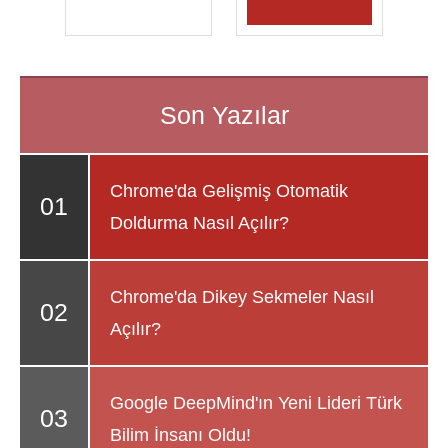
Chrome'da Gelişmiş Otomatik
Doldurma Nasıl Açılır?
Chrome'da Dikey Sekmeler Nasıl
Açılır?
Google DeepMind'ın Yeni Lideri Türk
Bilim İnsanı Oldu!