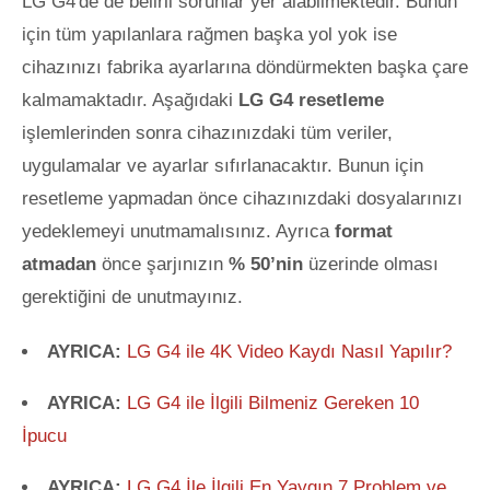
LG G4'de de belirli sorunlar yer alabilmektedir. Bunun
için tüm yapılanlara rağmen başka yol yok ise
cihazınızı fabrika ayarlarına döndürmekten başka çare
kalmamaktadır. Aşağıdaki
LG G4 resetleme
işlemlerinden sonra cihazınızdaki tüm veriler,
uygulamalar ve ayarlar sıfırlanacaktır. Bunun için
resetleme yapmadan önce cihazınızdaki
dosyalarınızı
yedeklemeyi unutmamalısınız. Ayrıca
format
atmadan
önce şarjınızın
% 50’nin
üzerinde olması
gerektiğini de unutmayınız.
AYRICA:
LG G4 ile 4K Video Kaydı Nasıl Yapılır?
AYRICA:
LG G4 ile İlgili Bilmeniz Gereken 10
İpucu
AYRICA:
LG G4 İle İlgili En Yaygın 7 Problem ve