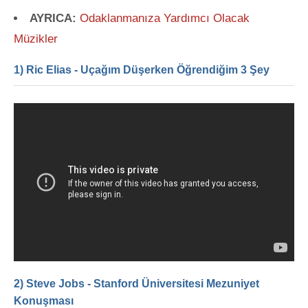
AYRICA:
Odaklanmanıza Yardımcı Olacak
Müzikler
1) Ric Elias - Uçağım Düşerken Öğrendiğim 3 Şey
2) Steve Jobs - Stanford Üniversitesi Mezuniyet
Konuşması