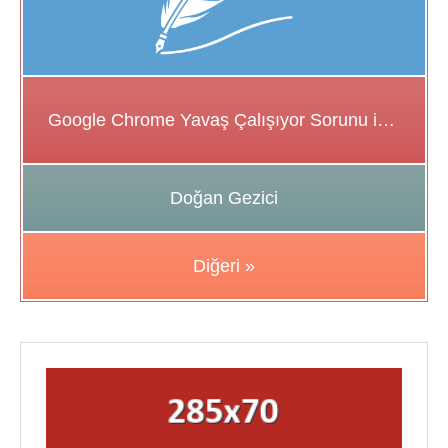
Google Chrome Yavaş Çalışıyor Sorunu için Çözüm Önerileri
Doğan Gezici
Diğeri »