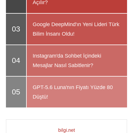
Açılır?
Google DeepMind'ın Yeni Lideri Türk
Bilim İnsanı Oldu!
Instagram'da Sohbet İçindeki
Mesajlar Nasıl Sabitlenir?
GPT-5.6 Luna'nın Fiyatı Yüzde 80
Düştü!
bilgi.net