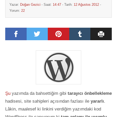
Yazar:
Doğan Gezici
- Saat:
14:47
- Tarih:
12 Ağustos 2012
-
Yorum:
22
Şu
yazımda da bahsettiğim gibi
tarayıcı önbellekleme
hadisesi, site sahipleri açısından fazlası ile
yararlı
.
Lâkin, maalesef ki linkini verdiğim yazımdaki kod
WordPress ile sanıyorum ki
tam anlamı ile uyumlu