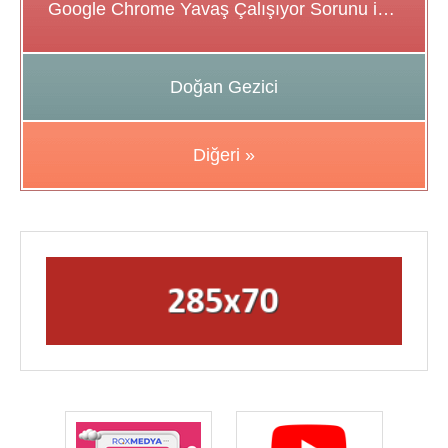
Google Chrome Yavaş Çalışıyor Sorunu için Çözüm Önerileri
Doğan Gezici
Diğeri »