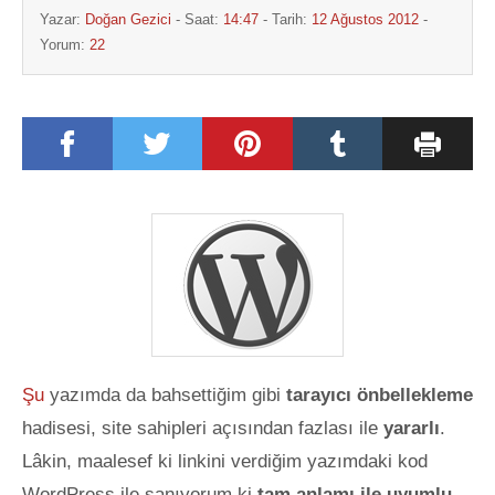
Yazar:
Doğan Gezici
- Saat:
14:47
- Tarih:
12 Ağustos 2012
-
Yorum:
22
Şu
yazımda da bahsettiğim gibi
tarayıcı önbellekleme
hadisesi, site sahipleri açısından fazlası ile
yararlı
.
Lâkin, maalesef ki linkini verdiğim yazımdaki kod
WordPress ile sanıyorum ki
tam anlamı ile uyumlu