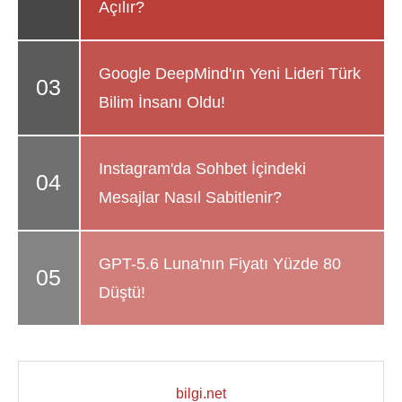
Açılır?
Google DeepMind'ın Yeni Lideri Türk
Bilim İnsanı Oldu!
Instagram'da Sohbet İçindeki
Mesajlar Nasıl Sabitlenir?
GPT-5.6 Luna'nın Fiyatı Yüzde 80
Düştü!
bilgi.net