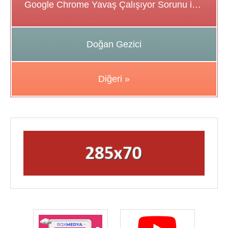
Google Chrome Yavaş Çalışıyor Sorunu için Çözüm Önerileri
Doğan Gezici
Diğeri »