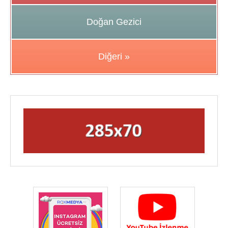
Doğan Gezici
Diğeri »