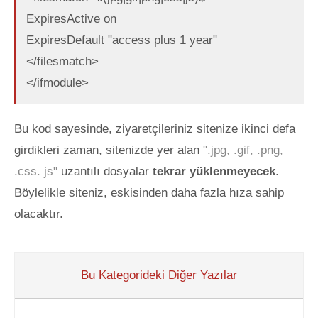
ExpiresActive on
ExpiresDefault "access plus 1 year"
</filesmatch>
</ifmodule>
Bu kod sayesinde, ziyaretçileriniz sitenize ikinci defa
girdikleri zaman, sitenizde yer alan
".jpg, .gif, .png,
.css. js"
uzantılı dosyalar
tekrar yüklenmeyecek
.
Böylelikle siteniz, eskisinden daha fazla hıza sahip
olacaktır.
Bu Kategorideki Diğer Yazılar