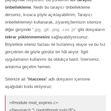
önbellekleme
. Nedir bu tarayıcı önbellekleme
derseniz, kısaca şöyle açıklayabilirim; Tarayıcı
önbelleklemeyi kullanarak, ziyaretçilerinizin sitenize
diğer girişinde
".jpg, .gif, .png, .css .js"
gibi dosyaların
tekrar yüklenmemesini
sağlayabiliyorsunuz.
Böylelikle
siteniz fazlası ile hızlanmış oluyor ve bu hız
gerçekten de gözle görülür bir hâl alıyor. İlgili
uygulamanın kullanımı da oldukça basit. İsterseniz,
anlatıma geçelim hemen.
Sitenize ait "
htaccess
" adlı dosyanın içerisine
aşağıdaki kodu ekliyoruz;
<ifmodule mod_expires.c>
<filesmatch "\.(jpg|gif|png|css|js)$">