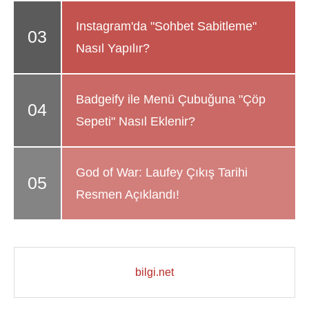
Instagram'da "Sohbet Sabitleme"
Nasıl Yapılır?
Badgeify ile Menü Çubuğuna "Çöp
Sepeti" Nasıl Eklenir?
God of War: Laufey Çıkış Tarihi
Resmen Açıklandı!
bilgi.net