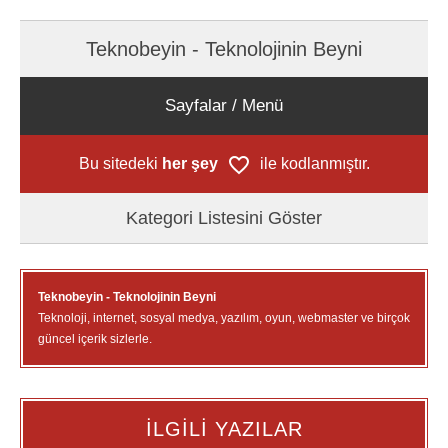
Teknobeyin - Teknolojinin Beyni
Sayfalar / Menü
Bu sitedeki
her şey
ile kodlanmıştır.
Kategori Listesini Göster
Teknobeyin - Teknolojinin Beyni
Teknoloji, internet, sosyal medya, yazılım, oyun, webmaster ve birçok
güncel içerik sizlerle.
İLGİLİ YAZILAR