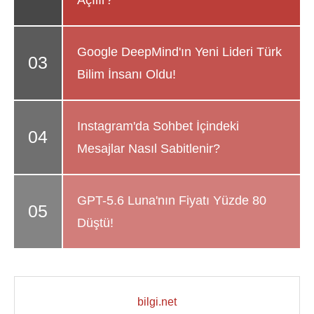
Açılır?
Google DeepMind'ın Yeni Lideri Türk
Bilim İnsanı Oldu!
Instagram'da Sohbet İçindeki
Mesajlar Nasıl Sabitlenir?
GPT-5.6 Luna'nın Fiyatı Yüzde 80
Düştü!
bilgi.net