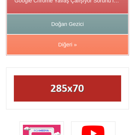
Google Chrome Yavaş Çalışıyor Sorunu için Çözüm Önerileri
Doğan Gezici
Diğeri »