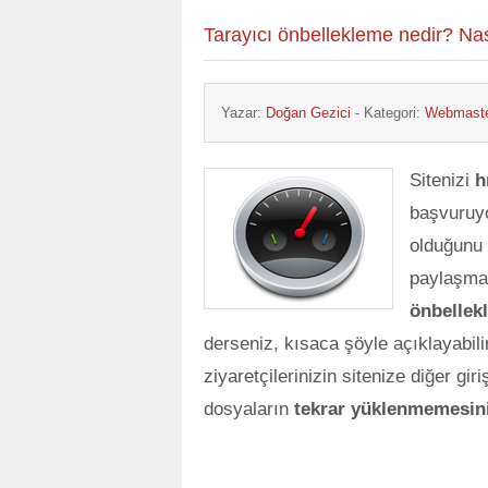
Tarayıcı önbellekleme nedir? Nası
Yazar:
Doğan Gezici
- Kategori:
Webmaste
Sitenizi
h
başvuruyo
olduğunu 
paylaşma
önbellek
derseniz, kısaca şöyle açıklayabili
ziyaretçilerinizin sitenize diğer gir
dosyaların
tekrar yüklenmemesin