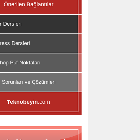
Önerilen Bağlantılar
r Dersleri
ess Dersleri
hop Püf Noktaları
n Sorunları ve Çözümleri
Teknobeyin
.com