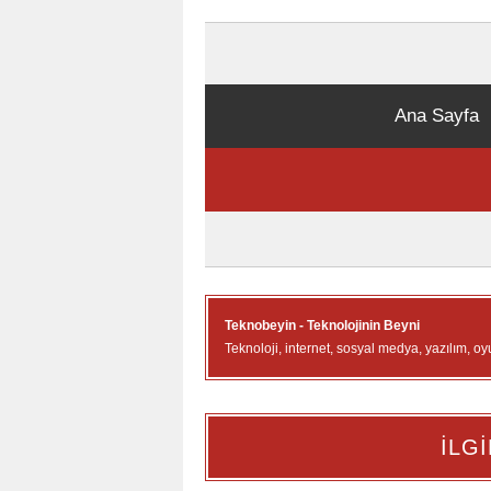
Ana Sayfa
Teknobeyin - Teknolojinin Beyni
Teknoloji, internet, sosyal medya, yazılım, oy
İLGİ