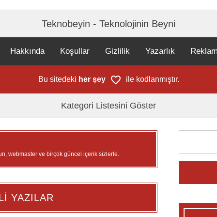
Teknobeyin - Teknolojinin Beyni
Hakkında
Koşullar
Gizlilik
Yazarlık
Rekla
Bu sitedeki
her şey
ile kodlanmıştır.
Kategori Listesini Göster
un, webmaster ve birçok güncel içerik sizlerle.
Lİ YAZILAR