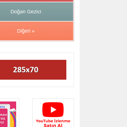
Doğan Gezici
Diğeri »