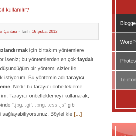
l kullanılır?
Blogge
r Çantası
- Tarih:
16 Şubat 2012
WordPr
ızlandırmak
için birtakım yöntemlere
r iseniz; bu yöntemlerden en çok
faydalı
Photos
düşündüğüm bir yöntemi sizler ile
k istiyorum. Bu yöntemin adı
tarayıcı
Telefo
leme
. Nedir bu tarayıcı önbellekleme
rim; Tarayıcı önbelleklemeyi kullanarak,
işinde
".jpg, .gif, .png, .css .js"
gibi
i
sağlayabiliyorsunuz. Böylelikle
[...]