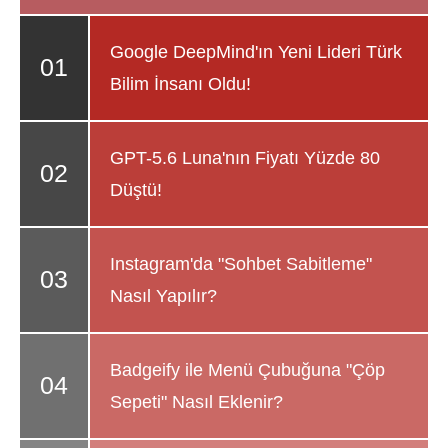
Google DeepMind'ın Yeni Lideri Türk
Bilim İnsanı Oldu!
GPT-5.6 Luna'nın Fiyatı Yüzde 80
Düştü!
Instagram'da "Sohbet Sabitleme"
Nasıl Yapılır?
Badgeify ile Menü Çubuğuna "Çöp
Sepeti" Nasıl Eklenir?