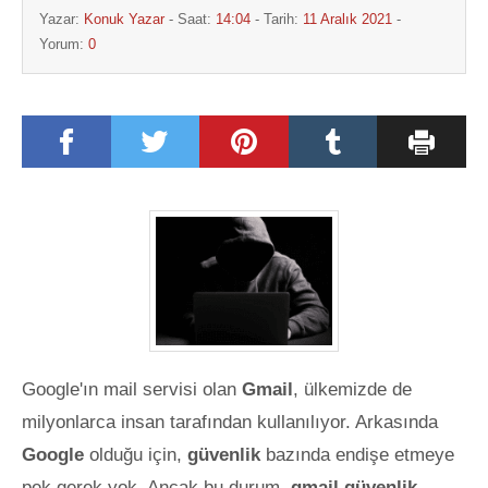
Yazar:
Konuk Yazar
- Saat:
14:04
- Tarih:
11 Aralık 2021
-
Yorum:
0
Google'ın mail servisi olan
Gmail
, ülkemizde de
milyonlarca insan tarafından kullanılıyor. Arkasında
Google
olduğu için,
güvenlik
bazında endişe etmeye
pek gerek yok. Ancak bu durum,
gmail güvenlik