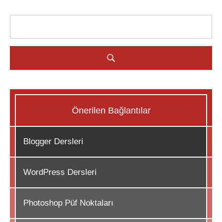
Önerilen Bağlantılar
Blogger Dersleri
WordPress Dersleri
Photoshop Püf Noktaları