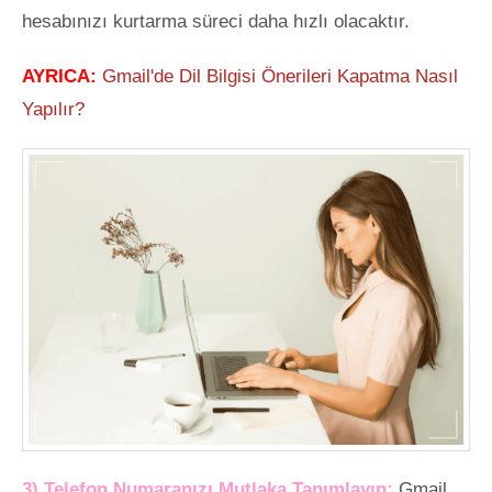
hesabınızı kurtarma süreci daha hızlı olacaktır.
AYRICA:
Gmail'de Dil Bilgisi Önerileri Kapatma Nasıl
Yapılır?
3) Telefon Numaranızı Mutlaka Tanımlayın:
Gmail