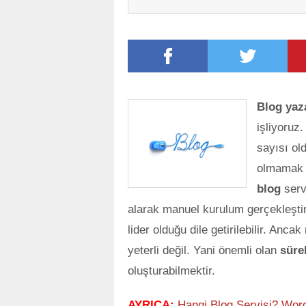
Blog yaz
işliyoruz
sayısı ol
olmamak i
blog
serv
alarak manuel kurulum gerçekleştir
lider olduğu dile getirilebilir. Anc
yeterli değil. Yani önemli olan
sürek
oluşturabilmektir.
AYRICA:
Hangi Blog Servisi? Wor