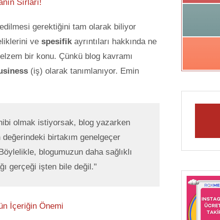
nın Sırları!
edilmesi gerektiğini tam olarak biliyor
iklerini ve
spesifik
ayrıntıları hakkında ne
a elzem bir konu. Çünkü blog kavramı
usiness
(iş) olarak tanımlanıyor. Emin
hibi olmak istiyorsak, blog yazarken
n değerindeki birtakım genelgeçer
 Böylelikle, blogumuzun daha sağlıklı
ı gerçeği işten bile değil."
ün İçeriğin Önemi