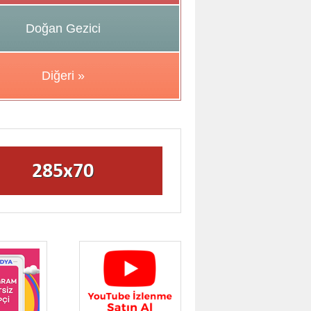
Doğan Gezici
Diğeri »