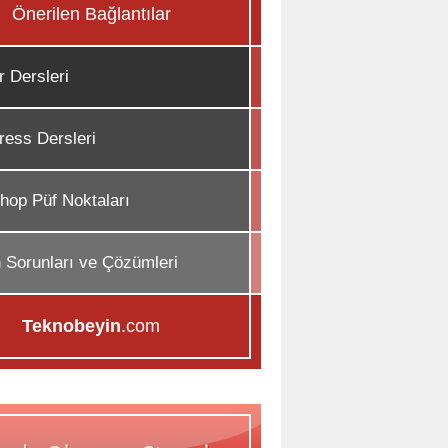
Önerilen Bağlantılar
r Dersleri
ess Dersleri
hop Püf Noktaları
n Sorunları ve Çözümleri
Teknobeyin
.com