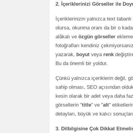
2. İçeriklerinizi Görseller ile Do
İçeriklerinizin yalnızca text tabanl
olursa, okunma oranı da bir o kadar
alâkalı ve
özgün görseller
eklemeye
fotoğrafları kendiniz çekmiyorsanız
yazarak,
boyut
veya
renk
değiştire
Bu da önemli bir yoldur.
Çünkü yalnızca içeriklerin değil, g
sahip olması, SEO açısından oldukç
kesin olarak bir adet veya daha faz
görsellerin "
title
" ve "
alt
" etiketle
detayları, büyük ve kalıcı sonuçları
3. Dilbilgisine Çok Dikkat Etmeli