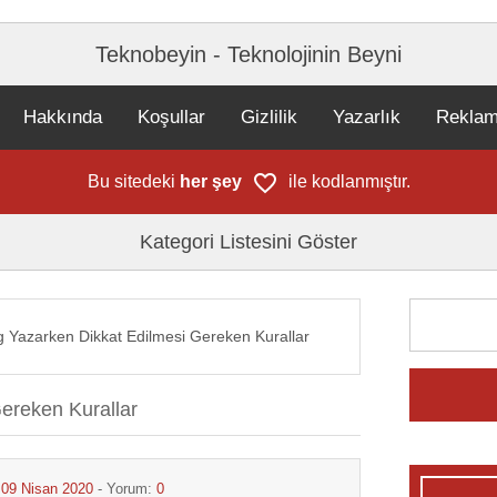
Teknobeyin - Teknolojinin Beyni
Hakkında
Koşullar
Gizlilik
Yazarlık
Rekla
Bu sitedeki
her şey
ile kodlanmıştır.
Kategori Listesini Göster
g Yazarken Dikkat Edilmesi Gereken Kurallar
ereken Kurallar
:
09 Nisan 2020
- Yorum:
0