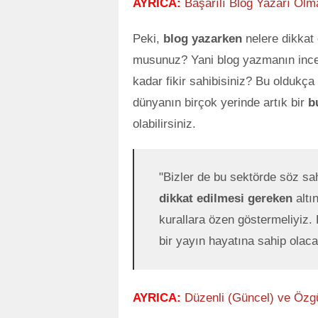
AYRICA:
Başarılı Blog Yazarı Olma
Peki,
blog yazarken
nelere dikkat 
musunuz? Yani blog yazmanın incel
kadar fikir sahibisiniz? Bu oldukç
dünyanın birçok yerinde artık bir
b
olabilirsiniz.
"Bizler de bu sektörde söz sa
dikkat edilmesi gereken
altı
kurallara özen göstermeliyiz.
bir yayın hayatına sahip olacağ
AYRICA:
Düzenli (Güncel) ve Özg