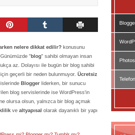
Blogge
WordPr
arken nelere dikkat edilir?
konusunu
. Günümüzde "
blog
" sahibi olmayan insan
Photos
dukça az. Dolayısı ile bugün bir blog sahibi
çin geçerli bir neden bulunmuyor.
Ücretsiz
Telefo
islerinde
Blogger
liderken, bir sunucu
ilen blog servislerinde ise WordPress'in
ak ne olursa olsun, yalnızca bir blog açmak
lilik
ve
altyapısal
olarak dayanıklı bir yapı
dPress mi? Blogger mı? Tumblr mı?