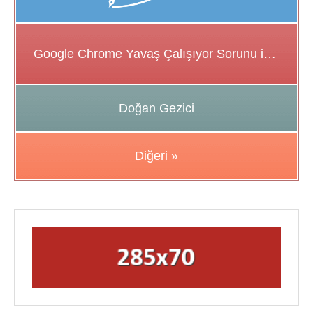
Google Chrome Yavaş Çalışıyor Sorunu için Çözüm Önerileri
Doğan Gezici
Diğeri »