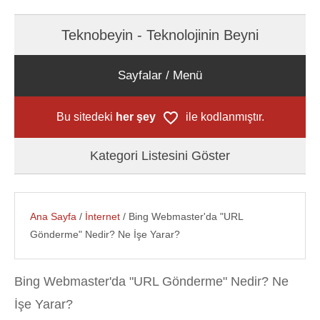
Teknobeyin - Teknolojinin Beyni
Sayfalar / Menü
Bu sitedeki
her şey
ile kodlanmıştır.
Kategori Listesini Göster
Ana Sayfa
/
İnternet
/ Bing Webmaster'da "URL
Gönderme" Nedir? Ne İşe Yarar?
Bing Webmaster'da "URL Gönderme" Nedir? Ne
İşe Yarar?