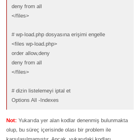
deny from all
</files>
# wp-load.php dosyasına erişimi engelle
<files wp-load.php>
order allow,deny
deny from all
</files>
# dizin listelemeyi iptal et
Options All -Indexes
Not:
Yukarıda yer alan kodlar denenmiş bulunmakta
olup, bu süreç içerisinde olası bir problem ile
karşılaşılmamıştır. Ancak, yukarıdaki kodları