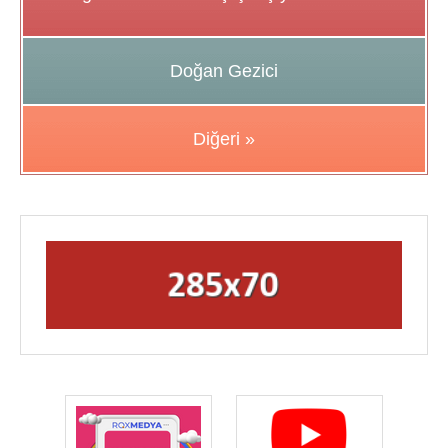
Doğan Gezici
Diğeri »