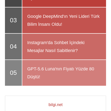
Google DeepMind'ın Yeni Lideri Türk
Bilim İnsanı Oldu!
Instagram'da Sohbet İçindeki
Mesajlar Nasıl Sabitlenir?
GPT-5.6 Luna'nın Fiyatı Yüzde 80
Düştü!
bilgi.net