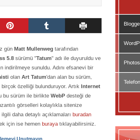
Blogge
WordPr
iz gün
Matt Mullenweg
tarafından
s 5.8
sürümü "
Tatum
" adı ile duyuruldu ve
Photos
in indirilmeye sunuldu. Adını efsanevi bir
isti
olan
Art Tatum
'dan alan bu sürüm,
Telefo
 birçok özelliği bulunduruyor.
Artık
Internet
 bu sürüm ile birlikte
WebP
desteği de
antılı görselleri kolaylıkla sitenize
ilgili daha detaylı açıklamaları
buradan
mek için ise hemen
buraya
tıklayabilirsiniz.
llemeyi Unutmayın