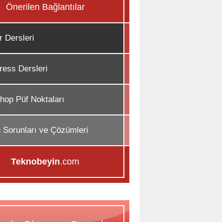
Önerilen Bağlantılar
r Dersleri
ess Dersleri
hop Püf Noktaları
n Sorunları ve Çözümleri
Teknobeyin
.com