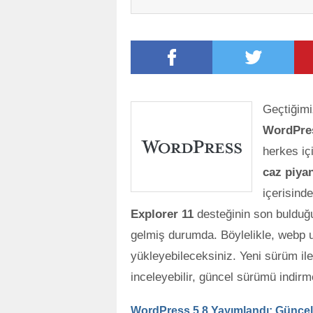
Geçtiğim
WordPres
herkes iç
caz piyan
içerisinde
Explorer 11
desteğinin son bulduğu
gelmiş durumda. Böylelikle, webp uz
yükleyebileceksiniz. Yeni sürüm ile 
inceleyebilir, güncel sürümü indir
WordPress 5.8 Yayımlandı: Günce