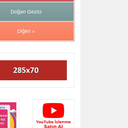
Doğan Gezici
Diğeri »