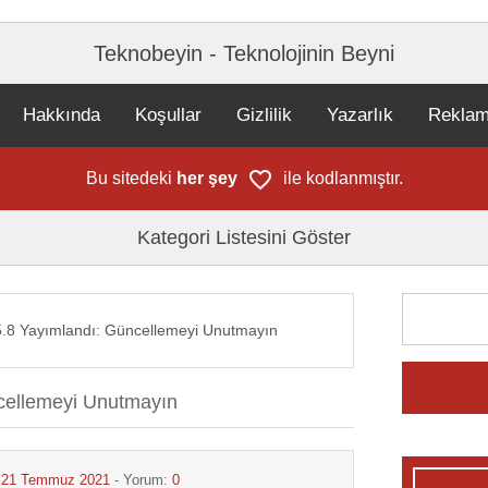
Teknobeyin - Teknolojinin Beyni
Hakkında
Koşullar
Gizlilik
Yazarlık
Rekla
Bu sitedeki
her şey
ile kodlanmıştır.
Kategori Listesini Göster
.8 Yayımlandı: Güncellemeyi Unutmayın
cellemeyi Unutmayın
:
21 Temmuz 2021
- Yorum:
0