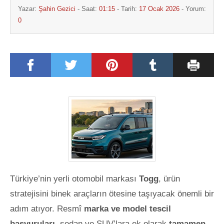
Yazar:
Şahin Gezici
- Saat:
01:15
- Tarih:
17 Ocak 2026
- Yorum:
0
Türkiye’nin yerli otomobil markası
Togg
, ürün
stratejisini binek araçların ötesine taşıyacak önemli bir
adım atıyor. Resmî
marka ve model tescil
başvuruları
, sedan ve SUV’lara ek olarak
tamamen