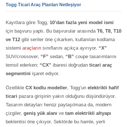
Togg Ticari Araç Planları Netleşiyor
Kayıtlara göre Togg,
10’dan fazla yeni model ismi
için başvuru yaptı. Bu başvurular arasında
T6, T8, T10
ve T12
gibi seriler öne çıkarken, kullanılan kodlama
sistemi
araçların
sınıflarını açıkça ayırıyor.
“X”
SUV/crossover,
“F”
sedan,
“B”
coupe tasarımlarını
temsil ederken;
“CX”
ibaresi doğrudan
ticari araç
segmentini
işaret ediyor.
Özellikle
CX kodlu modeller
, Togg’un
elektrikli hafif
ticari
pazara girişinin yakın olduğunu düşündürüyor.
Tasarım detayları henüz paylaşılmasa da, modern
çizgiler,
geniş yük alanı
ve
tam elektrikli altyapı
beklentisi öne çıkıyor. Sektörde bu hamle, yerli