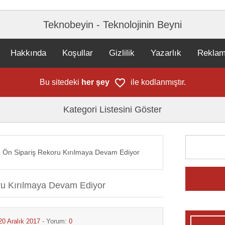
Teknobeyin - Teknolojinin Beyni
Hakkında
Koşullar
Gizlilik
Yazarlık
Rekla
Bu sitedeki
her şey
ile kodlanmıştır.
Kategori Listesini Göster
in Ön Sipariş Rekoru Kırılmaya Devam Ediyor
ru Kırılmaya Devam Ediyor
20 Aralık 2017
- Yorum:
0