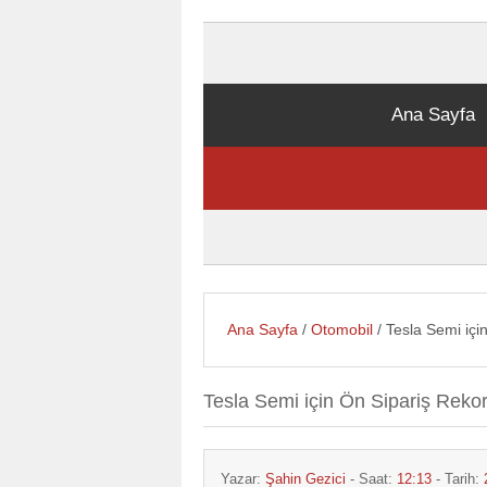
Ana Sayfa
Ana Sayfa
/
Otomobil
/ Tesla Semi iç
Tesla Semi için Ön Sipariş Reko
Yazar:
Şahin Gezici
- Saat:
12:13
- Tarih: