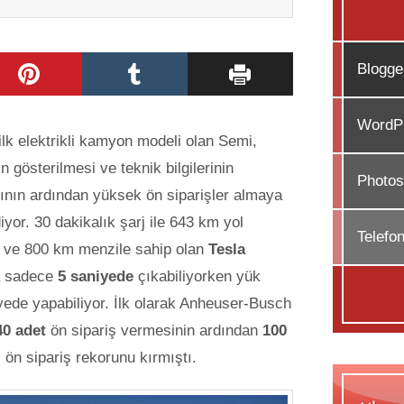
Blogge
WordPr
 ilk elektrikli kamyon modeli olan Semi,
in gösterilmesi ve teknik bilgilerinin
Photos
nın ardından yüksek ön siparişler almaya
yor. 30 dakikalık şarj ile 643 km yol
Telefo
 ve 800 km menzile sahip olan
Tesla
za sadece
5 saniyede
çıkabiliyorken yük
yede yapabiliyor. İlk olarak Anheuser-Busch
40 adet
ön sipariş vermesinin ardından
100
 ön sipariş rekorunu kırmıştı.