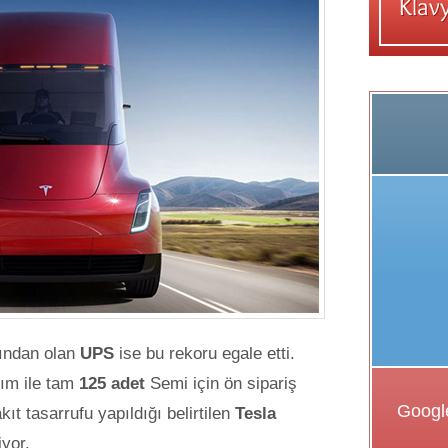
rından olan
UPS
ise bu rekoru egale etti.
lım ile tam
125 adet
Semi için ön sipariş
kıt tasarrufu yapıldığı belirtilen
Tesla
iyor.