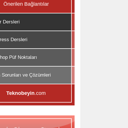
Önerilen Bağlantılar
r Dersleri
ess Dersleri
hop Püf Noktaları
n Sorunları ve Çözümleri
Teknobeyin
.com