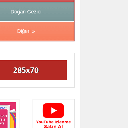
Doğan Gezici
Diğeri »