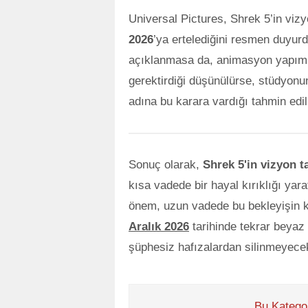
Universal Pictures, Shrek 5’in viz
2026
’ya ertelediğini resmen duyur
açıklanmasa da, animasyon yapımla
gerektirdiği düşünülürse, stüdyonu
adına bu karara vardığı tahmin edil
Sonuç olarak,
Shrek 5'in vizyon t
kısa vadede bir hayal kırıklığı yara
önem, uzun vadede bu bekleyişin ka
Aralık 2026
tarihinde tekrar beyaz
şüphesiz hafızalardan silinmeyece
Bu Kategor