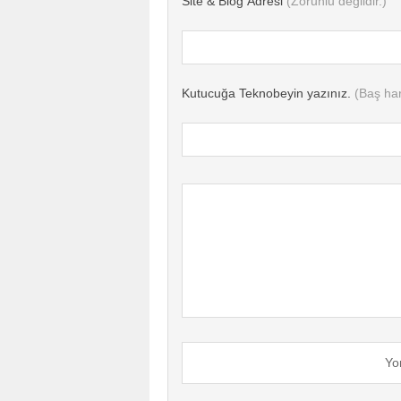
Site & Blog Adresi
(Zorunlu değildir.)
Kutucuğa Teknobeyin yazınız.
(Baş har
Yo