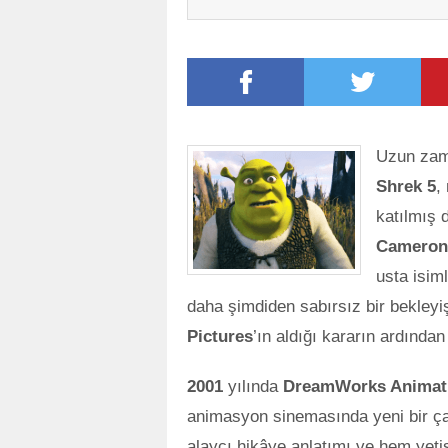
Uzun zama
Shrek 5
,
katılmış 
Cameron
usta isiml
daha şimdiden sabırsız bir bekley
Pictures
’ın aldığı kararın ardında
2001
yılında
DreamWorks Animat
animasyon sinemasında yeni bir çağ
alaycı hikâye anlatımı ve hem yeti