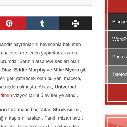
Blogge
WordPr
ndır hayranlarını heyecanla bekleten
 maalesef ertelenen yapımlar arasına
Photos
durumda. Serinin efsanevi sesleri olan
 Diaz
,
Eddie Murphy
ve
Mike Myers
gibi
Telefo
eri geri getirecek
olan bu yeni macera,
işe neden olmuştu. Ancak,
Universal
n
filmin
vizyon tarihi 5 ay ileriye alındı.
ion
tarafından başlatılan
Shrek serisi
,
ın kapısını araladı. Farklı mizah tarzı,
şkinlere, hem de çocuklara hitap eden