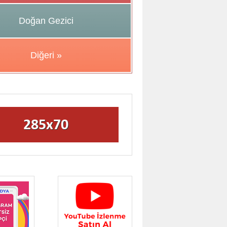
Doğan Gezici
Diğeri »