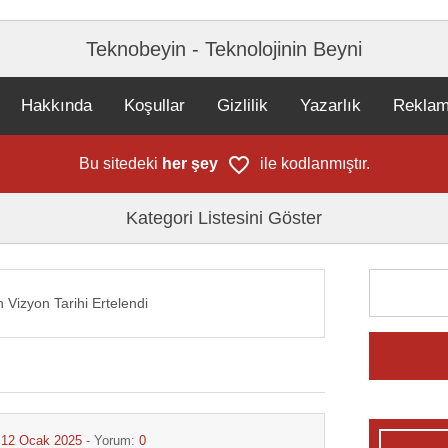
Teknobeyin - Teknolojinin Beyni
Hakkında
Koşullar
Gizlilik
Yazarlık
Rekla
Bu sitedeki
her şey
ile kodlanmıştır.
Kategori Listesini Göster
n Vizyon Tarihi Ertelendi
i
:
12 Ocak 2025
- Yorum:
0