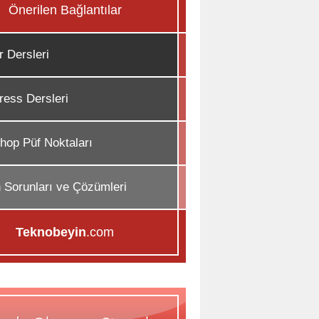
Önerilen Bağlantılar
r Dersleri
ess Dersleri
hop Püf Noktaları
n Sorunları ve Çözümleri
Teknobeyin
.com