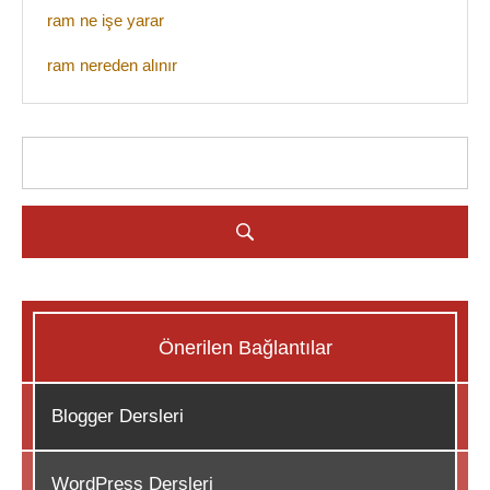
ram ne işe yarar
ram nereden alınır
Önerilen Bağlantılar
Blogger Dersleri
WordPress Dersleri