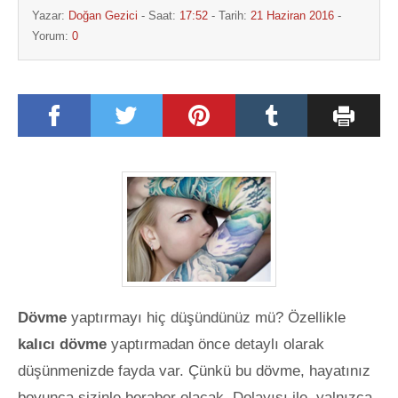
Yazar:
Doğan Gezici
- Saat:
17:52
- Tarih:
21 Haziran 2016
-
Yorum:
0
Dövme
yaptırmayı hiç düşündünüz mü? Özellikle
kalıcı dövme
yaptırmadan önce detaylı olarak
düşünmenizde fayda var. Çünkü bu dövme, hayatınız
boyunca sizinle beraber olacak. Dolayısı ile, yalnızca