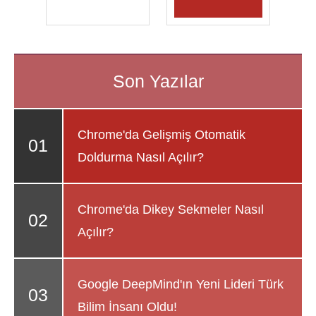
Chrome'da Gelişmiş Otomatik
Doldurma Nasıl Açılır?
Chrome'da Dikey Sekmeler Nasıl
Açılır?
Google DeepMind'ın Yeni Lideri Türk
Bilim İnsanı Oldu!