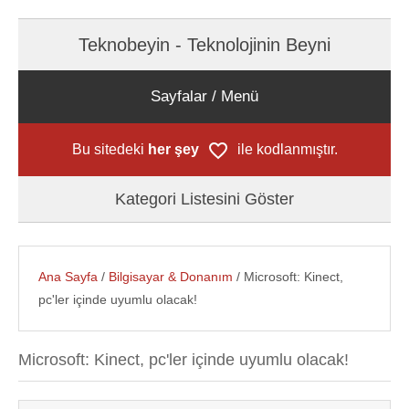
Teknobeyin - Teknolojinin Beyni
Sayfalar / Menü
Bu sitedeki
her şey
ile kodlanmıştır.
Kategori Listesini Göster
Ana Sayfa
/
Bilgisayar & Donanım
/ Microsoft: Kinect,
pc'ler içinde uyumlu olacak!
Microsoft: Kinect, pc'ler içinde uyumlu olacak!