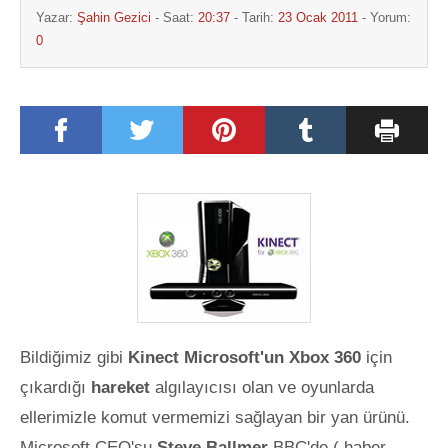
Yazar:
Şahin Gezici
- Saat:
20:37
- Tarih:
23 Ocak 2011
- Yorum:
0
Bildiğimiz gibi
Kinect Microsoft'un Xbox 360
için
çıkardığı
hareket
algılayıcısı olan ve oyunlarda
ellerimizle komut vermemizi sağlayan bir yan ürünü.
Microsoft CEO'su
Steve Ballmer
BBC'de ( haber